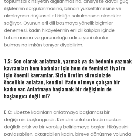
toplumsal cinsiyetin algılanmasına, cinsiyete dayalı güç
ilişkilerinin sorgulanmasına, bilincin yükseltilmesine ve
alımlayanın düşünsel etkinliğe sokulmasına olanaklar
sağlıyor. Oyunun eril dili bozmaya yönelik biçimler
denemesi, kadın hikâyelerinin eril dil kalıpları içinde
tutunmasına ve görünürlüğü adına yeni alanlar
bulmasına imkân tanıyor diyebilirim.
T.S: Son olarak anlatmak, yazmak ya da bedenle yazmak
kavramları hem kadınlar için hem de feminist tiyatro
için önemli kavramlar. Sizin üretim sürecinizde
öncelikle anlatan, kendini ifade etmeye çalışan bir
kadın var. Anlatmaya başlamak bir değişimin de
başlangıcı değil mi?
E.C:
Elbette kadınların anlatmaya başlaması bir
değişimin başlangıcıdır. Kendini anlatan kadın suskun
değildir artık ve bir varoluş belirlemeye başlar. Hikâyesini
paylaşabilen, aktarabilen kadın, bireye dönüşme yolunda