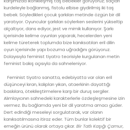
karşımızda ikonikleşmiş taş bebekler görüyoruz; saçları
kurdeleyle bağlanmış, fistolu elbise giydirilmiş iki taş
bebek. Söyledikleri çocuk şarkıları metinde özgün bir dil
yaratıyor. Oyuncular şarkıları söylerken seslerini yükseltip
alçaltıyor, dans ediyor, jest ve mimik kullanıyor. Şarkı
içerisinde kelime oyunları yaparak, hecelerden yeni
kelime türeterek toplumda bize kanıksatılan eril dilin
oyun içerisinde yapı bozuma uğradığını görüyoruz.
Dolayısıyla feminist tiyatro teorisiyle kurgulanan metin
feminist bakış açısıyla da sahneleniyor.
Feminist tiyatro sanatta, edebiyatta var olan eril
düşünceyi kıran, kalıpları yıkan, ataerkinin dayattığı
baskılara, ötekileştirmelere karşı bir duruş sergiler.
Alımlayıcının sahnedeki karakterlerle özdeşleşmesine izin
vermez. Bu bağlamda yeni bir dil yaratma amacı güder.
Dert edindiği meseleyi sorgulatarak, var olanın
kanıksatılmasına itiraz eder. Tüm bunlar kolektif bir
emeğin ürünü olarak ortaya çıkar.
Bir Tatlı Kaşığı Çamur,