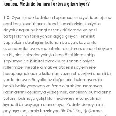
konusu. Metinde bu nasıl ortaya çıkarılıyor
?
E.C:
Oyun içinde kadınların toplumsal cinsiyet ideolojisine
nasıl karşı koyduklarının, kendi temsillerinin cinsiyete
dayalı kurgusunu hangi estetik düzlemde ve nasıl
tartıştıklarının farklı yanları açığa çıkıyor. Feminist
yapısöküm stratejileri kullanan bu oyun, kavramlar
üzerinden ilerleyen, metaforlar oluşturan, ataerkil söylem
ve klişeleri tekrarlar yoluyla kıran özelliklere sahip.
Toplumsal ve kültürel olarak kurgulanan cinsiyet
rollerimize mesafe almak ve ataerkil söylemlerle
hesaplaşmak adına kullanılan yazım stratejileri önemli bir
yerde duruyor. Bu yolla öz değerlerini bulamayan, bir
benlik belirleyemeyen ve özne olarak konuşamayan
kadınlarının koşullarıyla yüzleşmek, kendilerini bulmalarının
yollarını bulmaya çalıştıkları hikâyelerine tanık olmak
kıymetli bir paylaşım alanı oluyor. Kadınlık deneyiminin
paylaşımına zemin hazırlayan
Bir Tatlı Kaşığı Çamur
,