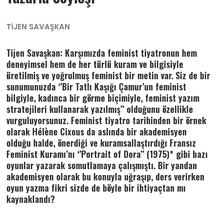
TİJEN SAVAŞKAN
Tijen Savaşkan: Karşımızda feminist tiyatronun hem
deneyimsel hem de her türlü kuram ve bilgisiyle
üretilmiş ve yoğrulmuş feminist bir metin var. Siz de bir
sunumunuzda ‘’Bir Tatlı Kaşığı Çamur’un feminist
bilgiyle, kadınca bir görme biçimiyle, feminist yazım
stratejileri kullanarak yazılmış’’ olduğunu özellikle
vurguluyorsunuz. Feminist tiyatro tarihinden bir örnek
olarak Hélène Cixous da aslında bir akademisyen
olduğu halde, önerdiği ve kuramsallaştırdığı Fransız
Feminist Kuramı’nı ‘’Portrait of Dora’’ (1975)* gibi bazı
oyunlar yazarak somutlamaya çalışmıştı. Bir yandan
akademisyen olarak bu konuyla uğraşıp, ders verirken
oyun yazma fikri sizde de böyle bir ihtiyaçtan mı
kaynaklandı?