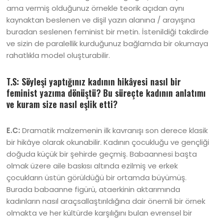
ama vermiş olduğunuz örnekle teorik açıdan aynı
kaynaktan beslenen ve dişil yazın alanına / arayışına
buradan seslenen feminist bir metin. İstenildiği takdirde
ve sizin de paralellik kurduğunuz bağlamda bir okumaya
rahatlıkla model oluşturabilir.
T.S: Söyleşi yaptığınız kadının hikâyesi nasıl bir
feminist yazıma dönüştü? Bu süreçte kadının anlatımı
ve kuram size nasıl eşlik etti?
E.C:
Dramatik malzemenin ilk kavranışı son derece klasik
bir hikâye olarak okunabilir. Kadının çocukluğu ve gençliği
doğuda küçük bir şehirde geçmiş. Babaannesi başta
olmak üzere aile baskısı altında ezilmiş ve erkek
çocukların üstün görüldüğü bir ortamda büyümüş.
Burada babaanne figürü, ataerkinin aktarımında
kadınların nasıl araçsallaştırıldığına dair önemli bir örnek
olmakta ve her kültürde karşılığını bulan evrensel bir