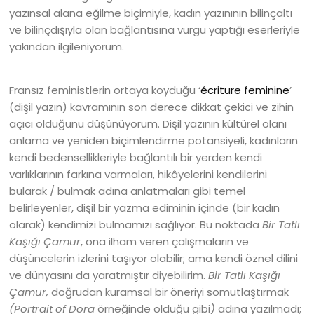
yazınsal alana eğilme biçimiyle, kadın yazınının bilinçaltı
ve bilinçdışıyla olan bağlantısına vurgu yaptığı eserleriyle
yakından ilgileniyorum.
Fransız feministlerin ortaya koyduğu ‘
écriture feminine
’
(dişil yazın) kavramının son derece dikkat çekici ve zihin
açıcı olduğunu düşünüyorum. Dişil yazının kültürel olanı
anlama ve yeniden biçimlendirme potansiyeli, kadınların
kendi bedensellikleriyle bağlantılı bir yerden kendi
varlıklarının farkına varmaları, hikâyelerini kendilerini
bularak / bulmak adına anlatmaları gibi temel
belirleyenler, dişil bir yazma ediminin içinde (bir kadın
olarak) kendimizi bulmamızı sağlıyor. Bu noktada
Bir Tatlı
Kaşığı Çamur
, ona ilham veren çalışmaların ve
düşüncelerin izlerini taşıyor olabilir; ama kendi öznel dilini
ve dünyasını da yaratmıştır diyebilirim.
Bir Tatlı Kaşığı
Çamur,
doğrudan kuramsal bir öneriyi somutlaştırmak
(Portrait of Dora
örneğinde olduğu gibi
)
adına yazılmadı;