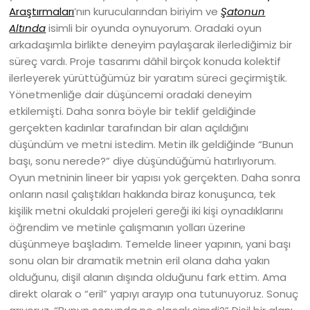
Araştırmaları
’nın kurucularından biriyim ve
Şatonun
Altında
isimli bir oyunda oynuyorum. Oradaki oyun
arkadaşımla birlikte deneyim paylaşarak ilerlediğimiz bir
süreç vardı. Proje tasarımı dâhil birçok konuda kolektif
ilerleyerek yürüttüğümüz bir yaratım süreci geçirmiştik.
Yönetmenliğe dair düşüncemi oradaki deneyim
etkilemişti. Daha sonra böyle bir teklif geldiğinde
gerçekten kadınlar tarafından bir alan açıldığını
düşündüm ve metni istedim. Metin ilk geldiğinde “Bunun
başı, sonu nerede?” diye düşündüğümü hatırlıyorum.
Oyun metninin lineer bir yapısı yok gerçekten. Daha sonra
onların nasıl çalıştıkları hakkında biraz konuşunca, tek
kişilik metni okuldaki projeleri gereği iki kişi oynadıklarını
öğrendim ve metinle çalışmanın yolları üzerine
düşünmeye başladım. Temelde lineer yapının, yani başı
sonu olan bir dramatik metnin eril olana daha yakın
olduğunu, dişil alanın dışında olduğunu fark ettim. Ama
direkt olarak o “eril” yapıyı arayıp ona tutunuyoruz. Sonuç