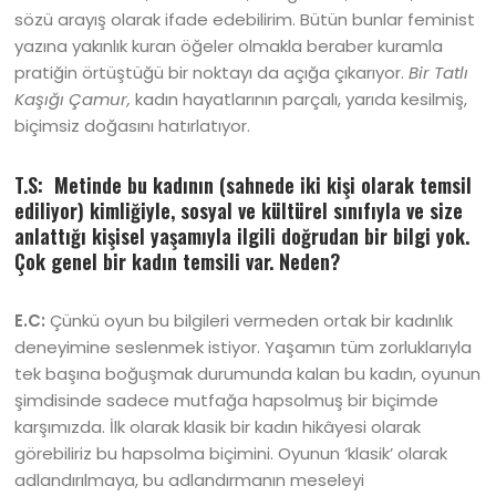
sözü arayış olarak ifade edebilirim. Bütün bunlar feminist
yazına yakınlık kuran öğeler olmakla beraber kuramla
pratiğin örtüştüğü bir noktayı da açığa çıkarıyor.
Bir Tatlı
Kaşığı Çamur,
kadın hayatlarının parçalı, yarıda kesilmiş,
biçimsiz doğasını hatırlatıyor.
T.S: Metinde bu kadının (sahnede iki kişi olarak temsil
ediliyor) kimliğiyle, sosyal ve kültürel sınıfıyla ve size
anlattığı kişisel yaşamıyla ilgili doğrudan bir bilgi yok.
Çok genel bir kadın temsili var. Neden?
E.C:
Çünkü oyun bu bilgileri vermeden ortak bir kadınlık
deneyimine seslenmek istiyor. Yaşamın tüm zorluklarıyla
tek başına boğuşmak durumunda kalan bu kadın, oyunun
şimdisinde sadece mutfağa hapsolmuş bir biçimde
karşımızda. İlk olarak klasik bir kadın hikâyesi olarak
görebiliriz bu hapsolma biçimini. Oyunun ‘klasik’ olarak
adlandırılmaya, bu adlandırmanın meseleyi