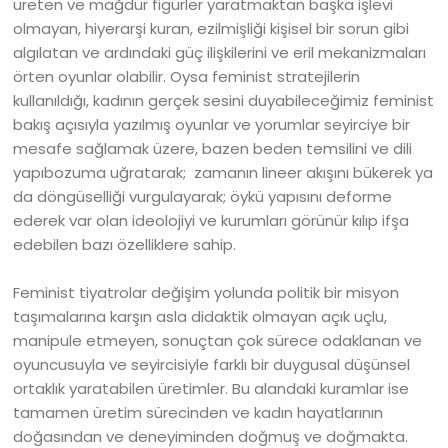
üreten ve mağdur figürler yaratmaktan başka işlevi
olmayan, hiyerarşi kuran, ezilmişliği kişisel bir sorun gibi
algılatan ve ardındaki güç ilişkilerini ve eril mekanizmaları
örten oyunlar olabilir. Oysa feminist stratejilerin
kullanıldığı, kadının gerçek sesini duyabileceğimiz feminist
bakış açısıyla yazılmış oyunlar ve yorumlar seyirciye bir
mesafe sağlamak üzere, bazen beden temsilini ve dili
yapıbozuma uğratarak; zamanın lineer akışını bükerek ya
da döngüselliği vurgulayarak; öykü yapısını deforme
ederek var olan ideolojiyi ve kurumları görünür kılıp ifşa
edebilen bazı özelliklere sahip.
Feminist tiyatrolar değişim yolunda politik bir misyon
taşımalarına karşın asla didaktik olmayan açık uçlu,
manipule etmeyen, sonuçtan çok sürece odaklanan ve
oyuncusuyla ve seyircisiyle farklı bir duygusal düşünsel
ortaklık yaratabilen üretimler. Bu alandaki kuramlar ise
tamamen üretim sürecinden ve kadın hayatlarının
doğasından ve deneyiminden doğmuş ve doğmakta.