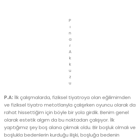
P
ı
n
a
r
A
k
k
u
z
u
P.A:
İlk çalışmalarda, fiziksel tiyatroya olan eğilimimden
ve fiziksel tiyatro metotlarıyla çalışırken oyuncu olarak da
rahat hissettiğim için böyle bir yola girdik. Benim genel
olarak estetik algım da bu noktadan çalışıyor. İlk
yaptığımız şey boş alana çıkmak oldu. Bir boşluk olmalı ve
boşlukla bedenlerin kurduğu ilişki, boşluğa bedenin