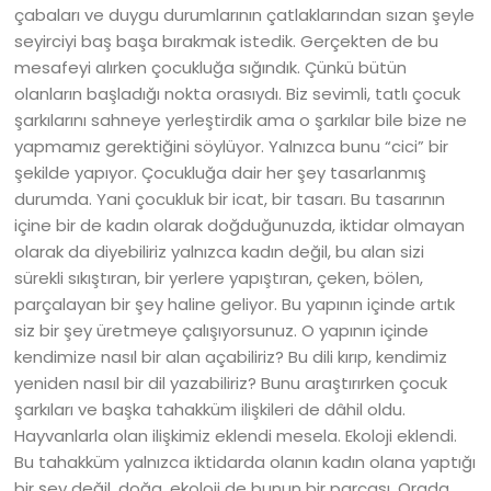
çabaları ve duygu durumlarının çatlaklarından sızan şeyle
seyirciyi baş başa bırakmak istedik. Gerçekten de bu
mesafeyi alırken çocukluğa sığındık. Çünkü bütün
olanların başladığı nokta orasıydı. Biz sevimli, tatlı çocuk
şarkılarını sahneye yerleştirdik ama o şarkılar bile bize ne
yapmamız gerektiğini söylüyor. Yalnızca bunu “cici” bir
şekilde yapıyor. Çocukluğa dair her şey tasarlanmış
durumda. Yani çocukluk bir icat, bir tasarı. Bu tasarının
içine bir de kadın olarak doğduğunuzda, iktidar olmayan
olarak da diyebiliriz yalnızca kadın değil, bu alan sizi
sürekli sıkıştıran, bir yerlere yapıştıran, çeken, bölen,
parçalayan bir şey haline geliyor. Bu yapının içinde artık
siz bir şey üretmeye çalışıyorsunuz. O yapının içinde
kendimize nasıl bir alan açabiliriz? Bu dili kırıp, kendimiz
yeniden nasıl bir dil yazabiliriz? Bunu araştırırken çocuk
şarkıları ve başka tahakküm ilişkileri de dâhil oldu.
Hayvanlarla olan ilişkimiz eklendi mesela. Ekoloji eklendi.
Bu tahakküm yalnızca iktidarda olanın kadın olana yaptığı
bir şey değil, doğa, ekoloji de bunun bir parçası. Orada