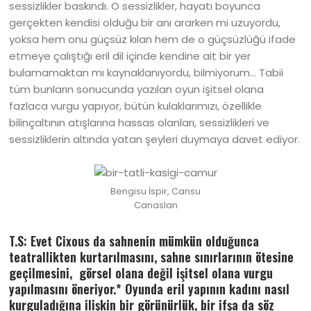
sessizlikler baskındı. O sessizlikler, hayatı boyunca
gerçekten kendisi olduğu bir anı ararken mi uzuyordu,
yoksa hem onu güçsüz kılan hem de o güçsüzlüğü ifade
etmeye çalıştığı eril dil içinde kendine ait bir yer
bulamamaktan mı kaynaklanıyordu, bilmiyorum… Tabii
tüm bunların sonucunda yazılan oyun işitsel olana
fazlaca vurgu yapıyor, bütün kulaklarımızı, özellikle
bilinçaltının atışlarına hassas olanları, sessizlikleri ve
sessizliklerin altında yatan şeyleri duymaya davet ediyor.
Bengisu İspir, Cansu
Canaslan
T.S: Evet Cixous da sahnenin mümkün olduğunca
teatrallikten kurtarılmasını, sahne sınırlarının ötesine
geçilmesini, görsel olana değil işitsel olana vurgu
yapılmasını öneriyor.* Oyunda eril yapının kadını nasıl
kurguladığına ilişkin bir görünürlük, bir ifşa da söz