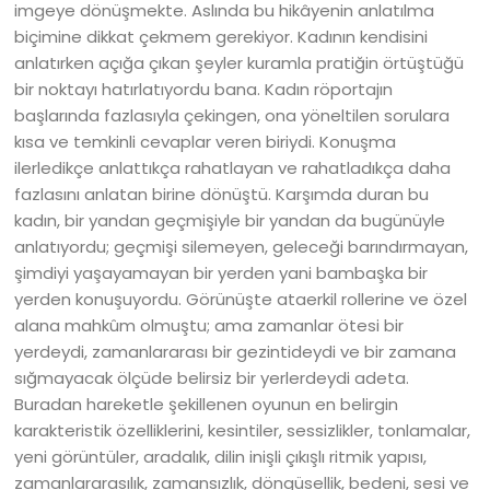
imgeye dönüşmekte. Aslında bu hikâyenin anlatılma
biçimine dikkat çekmem gerekiyor. Kadının kendisini
anlatırken açığa çıkan şeyler kuramla pratiğin örtüştüğü
bir noktayı hatırlatıyordu bana. Kadın röportajın
başlarında fazlasıyla çekingen, ona yöneltilen sorulara
kısa ve temkinli cevaplar veren biriydi. Konuşma
ilerledikçe anlattıkça rahatlayan ve rahatladıkça daha
fazlasını anlatan birine dönüştü. Karşımda duran bu
kadın, bir yandan geçmişiyle bir yandan da bugünüyle
anlatıyordu; geçmişi silemeyen, geleceği barındırmayan,
şimdiyi yaşayamayan bir yerden yani bambaşka bir
yerden konuşuyordu. Görünüşte ataerkil rollerine ve özel
alana mahkûm olmuştu; ama zamanlar ötesi bir
yerdeydi, zamanlararası bir gezintideydi ve bir zamana
sığmayacak ölçüde belirsiz bir yerlerdeydi adeta.
Buradan hareketle şekillenen oyunun en belirgin
karakteristik özelliklerini, kesintiler, sessizlikler, tonlamalar,
yeni görüntüler, aradalık, dilin inişli çıkışlı ritmik yapısı,
zamanlararasılık, zamansızlık, döngüsellik, bedeni, sesi ve