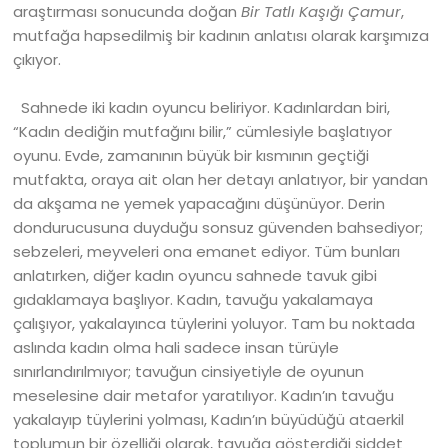
araştırması sonucunda doğan
Bir Tatlı Kaşığı Çamur
,
mutfağa hapsedilmiş bir kadının anlatısı olarak karşımıza
çıkıyor.
Sahnede iki kadın oyuncu beliriyor. Kadınlardan biri,
“Kadın dediğin mutfağını bilir,” cümlesiyle başlatıyor
oyunu. Evde, zamanının büyük bir kısmının geçtiği
mutfakta, oraya ait olan her detayı anlatıyor, bir yandan
da akşama ne yemek yapacağını düşünüyor. Derin
dondurucusuna duyduğu sonsuz güvenden bahsediyor;
sebzeleri, meyveleri ona emanet ediyor. Tüm bunları
anlatırken, diğer kadın oyuncu sahnede tavuk gibi
gıdaklamaya başlıyor. Kadın, tavuğu yakalamaya
çalışıyor, yakalayınca tüylerini yoluyor. Tam bu noktada
aslında kadın olma hali sadece insan türüyle
sınırlandırılmıyor; tavuğun cinsiyetiyle de oyunun
meselesine dair metafor yaratılıyor. Kadın’ın tavuğu
yakalayıp tüylerini yolması, Kadın’ın büyüdüğü ataerkil
toplumun bir özelliği olarak, tavuğa gösterdiği şiddet