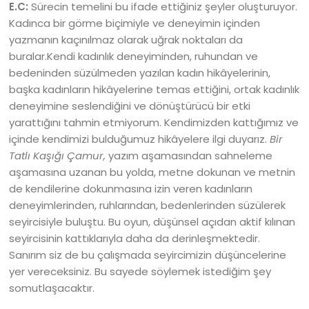
E.C:
Sürecin temelini bu ifade ettiğiniz şeyler oluşturuyor.
Kadınca bir görme biçimiyle ve deneyimin içinden
yazmanın kaçınılmaz olarak uğrak noktaları da
buralar.Kendi kadınlık deneyiminden, ruhundan ve
bedeninden süzülmeden yazılan kadın hikâyelerinin,
başka kadınların hikâyelerine temas ettiğini, ortak kadınlık
deneyimine seslendiğini ve dönüştürücü bir etki
yarattığını tahmin etmiyorum. Kendimizden kattığımız ve
içinde kendimizi bulduğumuz hikâyelere ilgi duyarız.
Bir
Tatlı Kaşığı Çamur,
yazım aşamasından sahneleme
aşamasına uzanan bu yolda, metne dokunan ve metnin
de kendilerine dokunmasına izin veren kadınların
deneyimlerinden, ruhlarından, bedenlerinden süzülerek
seyircisiyle buluştu. Bu oyun, düşünsel açıdan aktif kılınan
seyircisinin kattıklarıyla daha da derinleşmektedir.
Sanırım siz de bu çalışmada seyircimizin düşüncelerine
yer vereceksiniz. Bu sayede söylemek istediğim şey
somutlaşacaktır.