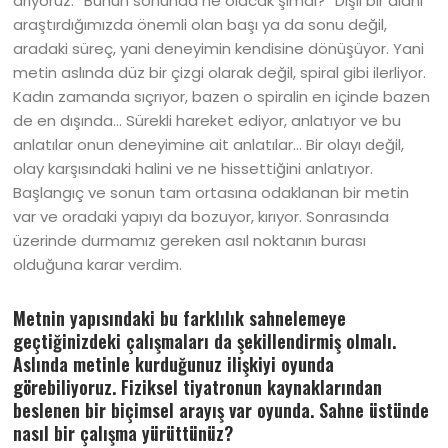
arıyoruz. “Bunun sonunda ne olacak şimdi?” Dişil bir alanı
araştırdığımızda önemli olan başı ya da sonu değil,
aradaki süreç, yani deneyimin kendisine dönüşüyor. Yani
metin aslında düz bir çizgi olarak değil, spiral gibi ilerliyor.
Kadın zamanda sıçrıyor, bazen o spiralin en içinde bazen
de en dışında… Sürekli hareket ediyor, anlatıyor ve bu
anlatılar onun deneyimine ait anlatılar… Bir olayı değil,
olay karşısındaki halini ve ne hissettiğini anlatıyor.
Başlangıç ve sonun tam ortasına odaklanan bir metin
var ve oradaki yapıyı da bozuyor, kırıyor. Sonrasında
üzerinde durmamız gereken asıl noktanın burası
olduğuna karar verdim.
Metnin yapısındaki bu farklılık sahnelemeye
geçtiğinizdeki çalışmaları da şekillendirmiş olmalı.
Aslında metinle kurduğunuz ilişkiyi oyunda
görebiliyoruz. Fiziksel tiyatronun kaynaklarından
beslenen bir biçimsel arayış var oyunda. Sahne üstünde
nasıl bir çalışma yürüttünüz?