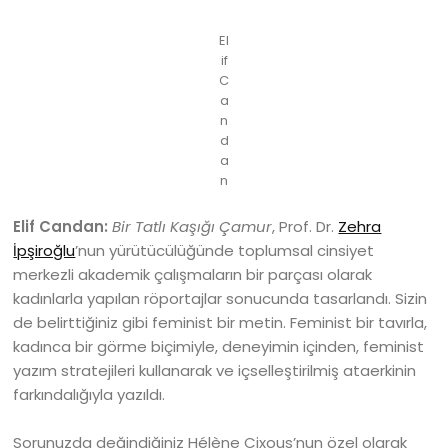
El
if
C
a
n
d
a
n
Elif Candan:
Bir Tatlı Kaşığı Çamur
, Prof. Dr.
Zehra
İpşiroğlu
’nun yürütücülüğünde toplumsal cinsiyet
merkezli akademik çalışmaların bir parçası olarak
kadınlarla yapılan röportajlar sonucunda tasarlandı. Sizin
de belirttiğiniz gibi feminist bir metin. Feminist bir tavırla,
kadınca bir görme biçimiyle, deneyimin içinden, feminist
yazım stratejileri kullanarak ve içselleştirilmiş ataerkinin
farkındalığıyla yazıldı.
Sorunuzda değindiğiniz Hélène Cixous’nun özel olarak