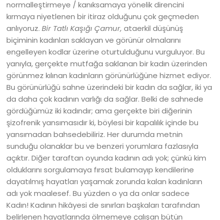
normalleştirmeye / kanıksamaya yönelik direncini
kırmaya niyetlenen bir itiraz olduğunu çok geçmeden
anlıyoruz.
Bir Tatlı Kaşığı Çamur,
ataerkil düşünüş
biçiminin kadınları saklayan ve görünür olmalarını
engelleyen kodlar üzerine oturtulduğunu vurguluyor. Bu
yanıyla, gerçekte mutfağa saklanan bir kadın üzerinden
görünmez kılınan kadınların görünürlüğüne hizmet ediyor.
Bu görünürlüğü sahne üzerindeki bir kadın da sağlar, iki ya
da daha çok kadının varlığı da sağlar. Belki de sahnede
gördüğümüz iki kadındır; ama gerçekte biri diğerinin
şizofrenik yansımasıdır ki, böylesi bir kapalılık içinde bu
yansımadan bahsedebiliriz. Her durumda metnin
sunduğu olanaklar bu ve benzeri yorumlara fazlasıyla
açıktır. Diğer taraftan oyunda kadının adı yok; çünkü kim
olduklarını sorgulamaya fırsat bulamayıp kendilerine
dayatılmış hayatları yaşamak zorunda kalan kadınların
adı yok maalesef. Bu yüzden o ya da onlar sadece
Kadın! Kadının hikâyesi de sınırları başkaları tarafından
belirlenen hayatlarında ölmemeye çalışan bütün