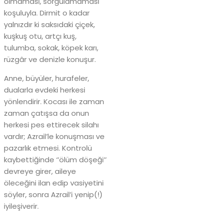
olmaması, sorgulamaması
koşuluyla. Dirmit o kadar
yalnızdır ki saksıdaki çiçek,
kuşkuş otu, artçı kuş,
tulumba, sokak, köpek karı,
rüzgâr ve denizle konuşur.
Anne, büyüler, hurafeler,
dualarla evdeki herkesi
yönlendirir. Kocası ile zaman
zaman çatışsa da onun
herkesi pes ettirecek silahı
vardır; Azrail’le konuşması ve
pazarlık etmesi. Kontrolü
kaybettiğinde ‘’ölüm döşeği’’
devreye girer, aileye
öleceğini ilan edip vasiyetini
söyler, sonra Azrail’i yenip(!)
iyileşiverir.