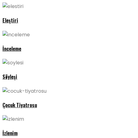
Eleştiri
İnceleme
Söyleşi
Çocuk Tiyatrosu
İzlenim