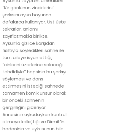
Aysun’la teypten dinledikleri
‘’Kır gönlünün zincirlerini’’
şarkısını oyun boyunca
defalarca kullanıyor. Üst üste
tekrarlar, anlamı
zayıflatmakla birlikte,
Aysun’la gizlice karşıdan
fısıltıyla söyledikleri sahne ile
tüm aileye isyan ettiği,
‘’cinlerini üzerlerine salacağı
tehdidiyle’’ hepsinin bu şarkıyı
söylemesi ve dans
ettirmesini istediği sahnede
tamamen komik unsur olarak
bir önceki sahnenin
gerginliğini gideriyor.
Annesinin uykudayken kontrol
etmeye kalkıştığı ve Dirmit’in
bedeninin ve uykusunun bile