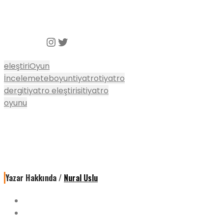
Instagram
Twitter
eleştiri
Oyun
İnceleme
teboyun
tiyatro
tiyatro
dergi
tiyatro eleştirisi
tiyatro
oyunu
Yazar Hakkında /
Nural Uslu