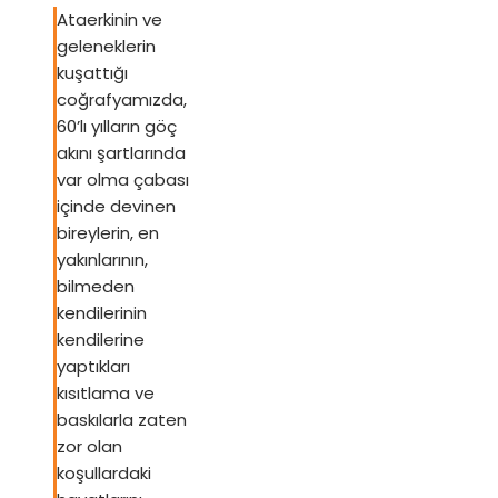
Ataerkinin ve
geleneklerin
kuşattığı
coğrafyamızda,
60’lı yılların göç
akını şartlarında
var olma çabası
içinde devinen
bireylerin, en
yakınlarının,
bilmeden
kendilerinin
kendilerine
yaptıkları
kısıtlama ve
baskılarla zaten
zor olan
koşullardaki