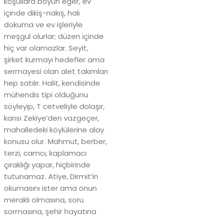
koşullara boyun eğer, ev
içinde dikiş-nakış, halı
dokuma ve ev işleriyle
meşgul olurlar; düzen içinde
hiç var olamazlar. Seyit,
şirket kurmayı hedefler ama
sermayesi olan alet takımları
hep satılır. Halit, kendisinde
mühendis tipi olduğunu
söyleyip, T cetveliyle dolaşır,
karısı Zekiye’den vazgeçer,
mahalledeki köylülerine alay
konusu olur. Mahmut, berber,
terzi, camcı, kaplamacı
çıraklığı yapar, hiçbirinde
tutunamaz. Atiye, Dirmit’in
okumasını ister ama onun
meraklı olmasına, soru
sormasına, şehir hayatına