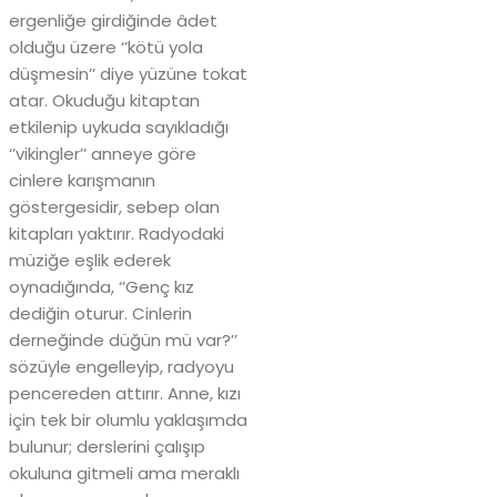
ergenliğe girdiğinde âdet
olduğu üzere ‘’kötü yola
düşmesin’’ diye yüzüne tokat
atar. Okuduğu kitaptan
etkilenip uykuda sayıkladığı
‘’vikingler’’ anneye göre
cinlere karışmanın
göstergesidir, sebep olan
kitapları yaktırır. Radyodaki
müziğe eşlik ederek
oynadığında, ‘’Genç kız
dediğin oturur. Cinlerin
derneğinde düğün mü var?’’
sözüyle engelleyip, radyoyu
pencereden attırır. Anne, kızı
için tek bir olumlu yaklaşımda
bulunur; derslerini çalışıp
okuluna gitmeli ama meraklı