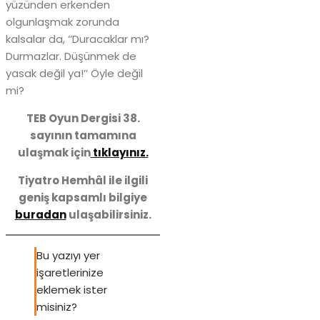
yüzünden erkenden
olgunlaşmak zorunda
kalsalar da, ‘’Duracaklar mı?
Durmazlar. Düşünmek de
yasak değil ya!’’ Öyle değil
mi?
TEB Oyun Dergisi 38.
sayının tamamına
ulaşmak için
tıklayınız.
Tiyatro Hemhâl ile ilgili
geniş kapsamlı bilgiye
buradan
ulaşabilirsiniz.
Bu yazıyı yer
işaretlerinize
eklemek ister
misiniz?