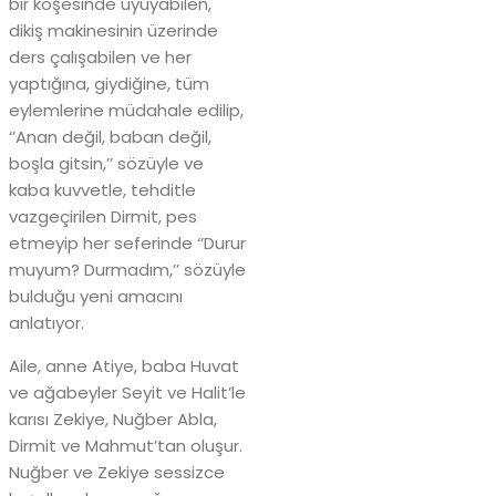
bir köşesinde uyuyabilen,
dikiş makinesinin üzerinde
ders çalışabilen ve her
yaptığına, giydiğine, tüm
eylemlerine müdahale edilip,
‘’Anan değil, baban değil,
boşla gitsin,’’ sözüyle ve
kaba kuvvetle, tehditle
vazgeçirilen Dirmit, pes
etmeyip her seferinde ‘’Durur
muyum? Durmadım,’’ sözüyle
bulduğu yeni amacını
anlatıyor.
Aile, anne Atiye, baba Huvat
ve ağabeyler Seyit ve Halit’le
karısı Zekiye, Nuğber Abla,
Dirmit ve Mahmut’tan oluşur.
Nuğber ve Zekiye sessizce