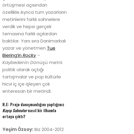
örtüşmesi açısından
özellikle.Ayrıca tüm yazarların
metinlerini farklı sahnelere
verdik ve hepsi gerçek
temasına farklı açılardan
baktılar. Yanı sıra Danimarkalı
yazar ve yönetmen
Tue
Biering’in
Rocky
–
Kaybedenin Dönüşü
metni
politik olarak açtığı
tartışmalar ve pop kültürle
hicvi iç içe işleyen çok
enteresan bir metindi.
R.E: Proje danışmanlığını yaptığınız
Kayıp Sahneler
nasıl bir ilhamla
ortaya çıktı?
Yeşim Özsoy:
Biz 2004-2012