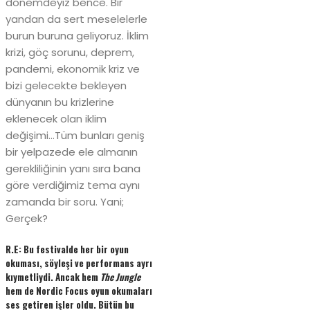
dönemdeyiz bence. Bir
yandan da sert meselelerle
burun buruna geliyoruz. İklim
krizi, göç sorunu, deprem,
pandemi, ekonomik kriz ve
bizi gelecekte bekleyen
dünyanın bu krizlerine
eklenecek olan iklim
değişimi…Tüm bunları geniş
bir yelpazede ele almanın
gerekliliğinin yanı sıra bana
göre verdiğimiz tema aynı
zamanda bir soru. Yani;
Gerçek?
R.E: Bu festivalde her bir oyun
okuması, söyleşi ve performans ayrı
kıymetliydi. Ancak hem
The Jungle
hem de Nordic Focus oyun okumaları
ses getiren işler oldu. Bütün bu