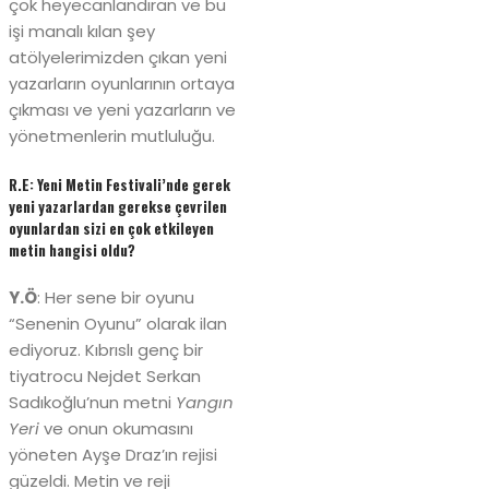
çok heyecanlandıran ve bu
işi manalı kılan şey
atölyelerimizden çıkan yeni
yazarların oyunlarının ortaya
çıkması ve yeni yazarların ve
yönetmenlerin mutluluğu.
R.E: Yeni Metin Festivali’nde gerek
yeni yazarlardan gerekse çevrilen
oyunlardan sizi en çok etkileyen
metin hangisi oldu?
Y.Ö
: Her sene bir oyunu
“Senenin Oyunu” olarak ilan
ediyoruz. Kıbrıslı genç bir
tiyatrocu Nejdet Serkan
Sadıkoğlu’nun metni
Yangın
Yeri
ve onun okumasını
yöneten Ayşe Draz’ın rejisi
güzeldi. Metin ve reji