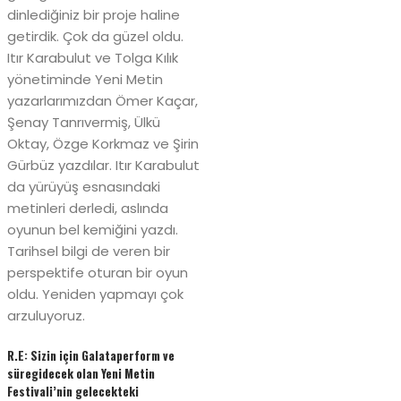
dinlediğiniz bir proje haline
getirdik. Çok da güzel oldu.
Itır Karabulut ve Tolga Kılık
yönetiminde Yeni Metin
yazarlarımızdan Ömer Kaçar,
Şenay Tanrıvermiş, Ülkü
Oktay, Özge Korkmaz ve Şirin
Gürbüz yazdılar. Itır Karabulut
da yürüyüş esnasındaki
metinleri derledi, aslında
oyunun bel kemiğini yazdı.
Tarihsel bilgi de veren bir
perspektife oturan bir oyun
oldu. Yeniden yapmayı çok
arzuluyoruz.
R.E: Sizin için Galataperform ve
süregidecek olan Yeni Metin
Festivali’nin gelecekteki