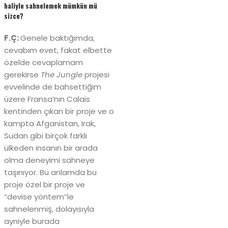
haliyle sahnelemek mümkün mü
sizce?
F.Ç:
Genele baktığımda,
cevabım evet, fakat elbette
özelde cevaplamam
gerekirse
The Jungle
projesi
evvelinde de bahsettiğim
üzere Fransa’nın Calais
kentinden çıkan bir proje ve o
kampta Afganistan, Irak,
Sudan gibi birçok farklı
ülkeden insanın bir arada
olma deneyimi sahneye
taşınıyor. Bu anlamda bu
proje özel bir proje ve
“devise yöntem”le
sahnelenmiş, dolayısıyla
ayniyle burada