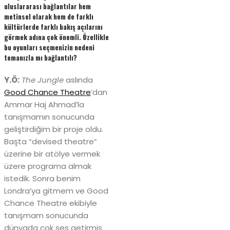
uluslararası bağlantılar hem
metinsel olarak hem de farklı
kültürlerde farklı bakış açılarını
görmek adına çok önemli. Özellikle
bu oyunları seçmenizin nedeni
temanızla mı bağlantılı?
Y.Ö:
The Jungle
aslında
Good Chance Theatre
’dan
Ammar Haj Ahmad’la
tanışmamın sonucunda
geliştirdiğim bir proje oldu.
Başta “devised theatre”
üzerine bir atölye vermek
üzere programa almak
istedik. Sonra benim
Londra’ya gitmem ve Good
Chance Theatre ekibiyle
tanışmam sonucunda
dünyada çok ses getirmiş