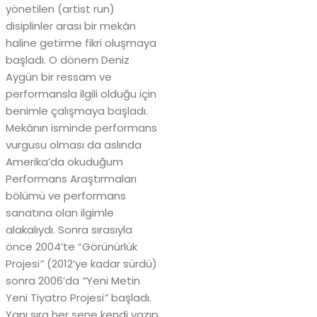
yönetilen (artist run)
disiplinler arası bir mekân
haline getirme fikri oluşmaya
başladı. O dönem Deniz
Aygün bir ressam ve
performansla ilgili olduğu için
benimle çalışmaya başladı.
Mekânın isminde performans
vurgusu olması da aslında
Amerika’da okuduğum
Performans Araştırmaları
bölümü ve performans
sanatına olan ilgimle
alakalıydı. Sonra sırasıyla
önce 2004’te “Görünürlük
Projesi
”
(2012’ye kadar sürdü)
sonra 2006’da
“
Yeni Metin
Yeni Tiyatro Projesi
”
başladı.
Yanı sıra her sene kendi yazıp