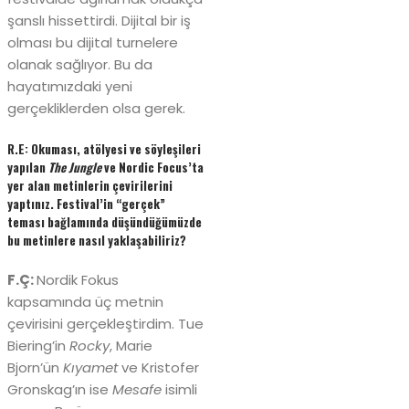
şanslı hissettirdi. Dijital bir iş
olması bu dijital turnelere
olanak sağlıyor. Bu da
hayatımızdaki yeni
gerçekliklerden olsa gerek.
R.E: Okuması, atölyesi ve söyleşileri
yapılan
The Jungle
ve Nordic Focus’ta
yer alan metinlerin çevirilerini
yaptınız. Festival’in “gerçek”
teması bağlamında düşündüğümüzde
bu metinlere nasıl yaklaşabiliriz?
F.Ç:
Nordik Fokus
kapsamında üç metnin
çevirisini gerçekleştirdim. Tue
Biering’in
Rocky
, Marie
Bjorn’ün
Kıyamet
ve Kristofer
Gronskag’ın ise
Mesafe
isimli