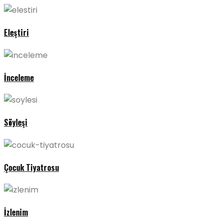
Eleştiri
İnceleme
Söyleşi
Çocuk Tiyatrosu
İzlenim