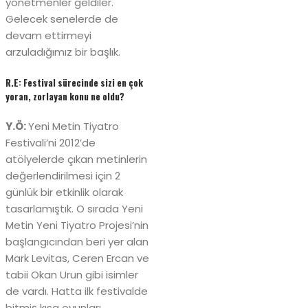
yönetmenler geldiler.
Gelecek senelerde de
devam ettirmeyi
arzuladığımız bir başlık.
R.E: Festival sürecinde sizi en çok
yoran, zorlayan konu ne oldu?
Y.Ö:
Yeni Metin Tiyatro
Festivali’ni 2012’de
atölyelerde çıkan metinlerin
değerlendirilmesi için 2
günlük bir etkinlik olarak
tasarlamıştık. O sırada Yeni
Metin Yeni Tiyatro Projesi’nin
başlangıcından beri yer alan
Mark Levitas, Ceren Ercan ve
tabii Okan Urun gibi isimler
de vardı. Hatta ilk festivalde
bitmiş kısa oyunları