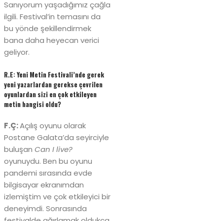
Sanıyorum yaşadığımız çağla
ilgili. Festival’in temasını da
bu yönde şekillendirmek
bana daha heyecan verici
geliyor.
R.E: Yeni Metin Festivali’nde gerek
yeni yazarlardan gerekse çevrilen
oyunlardan sizi en çok etkileyen
metin hangisi oldu?
F.Ç:
Açılış oyunu olarak
Postane Galata’da seyirciyle
buluşan
Can I live?
oyunuydu. Ben bu oyunu
pandemi sırasında evde
bilgisayar ekranımdan
izlemiştim ve çok etkileyici bir
deneyimdi. Sonrasında
festivalde ağırlamak oldukça