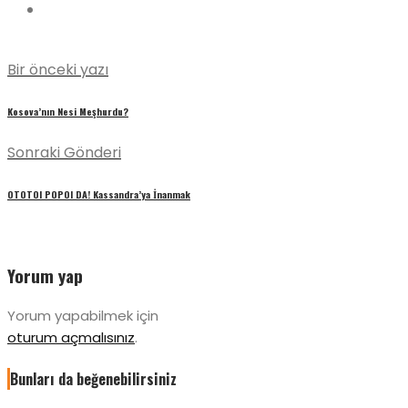
Bir önceki yazı
Kosova’nın Nesi Meşhurdu?
Sonraki Gönderi
OTOTOl POPOl DA! Kassandra’ya İnanmak
Yorum yap
Yorum yapabilmek için
oturum açmalısınız
.
Bunları da beğenebilirsiniz