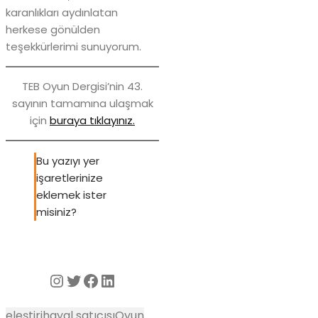
karanlıkları aydınlatan
herkese gönülden
teşekkürlerimi sunuyorum.
TEB Oyun Dergisi’nin 43.
sayının tamamına ulaşmak
için
buraya tıklayınız.
Bu yazıyı yer
işaretlerinize
eklemek ister
misiniz?
Instagram
Twitter
Facebook
LinkedIn
eleştiri
hayal satıcısı
Oyun