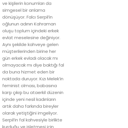
ve kişilerin konumları da
simgesel bir anlama
dönüşüyor. Falcı Serpil’in
oğlunun adının Kahraman
oluşu toplum içindeki erkek
evlat meselesine değiniyor.
Aynı şekilde kahveye gelen
müşterilerinden birine her
gün erkek evladı olacak mı
olmayacak mı diye baktığı fal
da buna hizmet eden bir
noktada duruyor. Kızı Melek’in
feminist olması, babasına
karşı çıkışı bu ataerkil düzenin
içinde yeni nesil kadınların
artık daha farkında bireyler
olarak yetiştiğini imgeliyor.
Serpil’in fal kahvesiyle birlikte
kurduğu ve işletmesi için