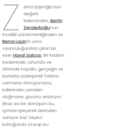
Z
ehra İpşiroğlu’nun
değerli
kaleminden,
Berfin
Zenderlioğlu
’nun
incelikli yönetmenliğinden ve
Berna Laçin
’in usta
oyunculuğundan çıkan bir
eser
Hayal Satıcısı
.
Bir kadının
bedeninde, ruhunda ve
zihninde hayalin, gerçeğin ve
bunlarla yüzleşerek farkına
varmanın dönüşümünü,
küllerinden yeniden
doğmanın gücünü anlatıyor.
Biraz acı bir dönüşüm bu,
içimize işleyerek derinden
sarsıyor bizi. Seyirci
koltuğunda oturup bu