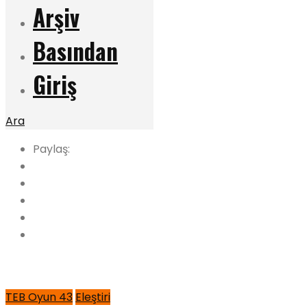
Arşiv
Basından
Giriş
Ara
Paylaş:
TEB Oyun 43
Eleştiri