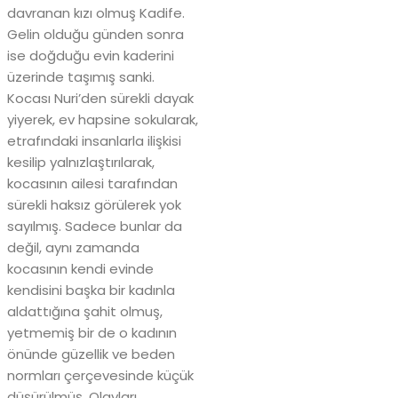
davranan kızı olmuş Kadife.
Gelin olduğu günden sonra
ise doğduğu evin kaderini
üzerinde taşımış sanki.
Kocası Nuri’den sürekli dayak
yiyerek, ev hapsine sokularak,
etrafındaki insanlarla ilişkisi
kesilip yalnızlaştırılarak,
kocasının ailesi tarafından
sürekli haksız görülerek yok
sayılmış. Sadece bunlar da
değil, aynı zamanda
kocasının kendi evinde
kendisini başka bir kadınla
aldattığına şahit olmuş,
yetmemiş bir de o kadının
önünde güzellik ve beden
normları çerçevesinde küçük
düşürülmüş. Olayları