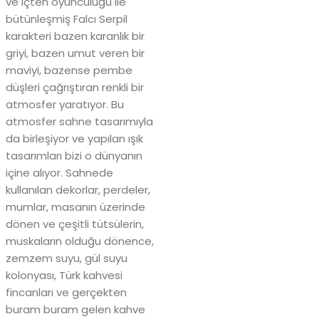
ve içten oyunculuğu ile
bütünleşmiş Falcı Serpil
karakteri bazen karanlık bir
griyi, bazen umut veren bir
maviyi, bazense pembe
düşleri çağrıştıran renkli bir
atmosfer yaratıyor. Bu
atmosfer sahne tasarımıyla
da birleşiyor ve yapılan ışık
tasarımları bizi o dünyanın
içine alıyor. Sahnede
kullanılan dekorlar, perdeler,
mumlar, masanın üzerinde
dönen ve çeşitli tütsülerin,
muskaların olduğu dönence,
zemzem suyu, gül suyu
kolonyası, Türk kahvesi
fincanları ve gerçekten
buram buram gelen kahve