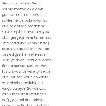
Berna Laçin, Falcı Serpil
rolüyle metne ek olarak
güncel mesajlar içeren
söylemlerde bulunuyor. Bu
durum aslında metnin ve
Falcı Serpil’in hayat hikayesi
olan gerçeği pekiştirmemizi,
iktidar alanının kadına bakış
açısını ve bu eril düzeni nasıl
beslediğini, her seferinde
nasıl yeniden ürettiğini gözler
önüne seriyor. Kimi zaman
fazla siyasi bir yere gitse de
günümüzde var olan kadın
meselesinin politikliğine
vurgu yapıyor. Bu yalnızca
kadın meselesi üzerinden
değil, güncel durumlarla
bağdaşan ifade özgürlüğü,