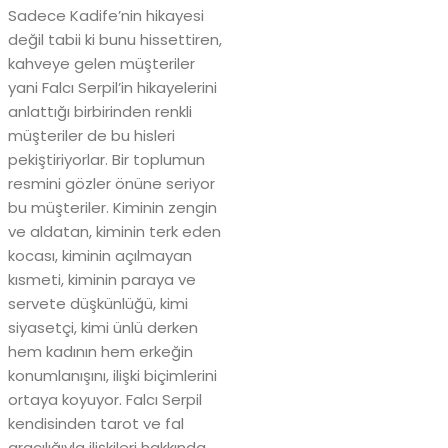
Sadece Kadife’nin hikayesi
değil tabii ki bunu hissettiren,
kahveye gelen müşteriler
yani Falcı Serpil’in hikayelerini
anlattığı birbirinden renkli
müşteriler de bu hisleri
pekiştiriyorlar. Bir toplumun
resmini gözler önüne seriyor
bu müşteriler. Kiminin zengin
ve aldatan, kiminin terk eden
kocası, kiminin açılmayan
kısmeti, kiminin paraya ve
servete düşkünlüğü, kimi
siyasetçi, kimi ünlü derken
hem kadının hem erkeğin
konumlanışını, ilişki biçimlerini
ortaya koyuyor. Falcı Serpil
kendisinden tarot ve fal
aracılığıyla ilişkileri hakkında