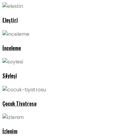
Eleştiri
İnceleme
Söyleşi
Çocuk Tiyatrosu
İzlenim