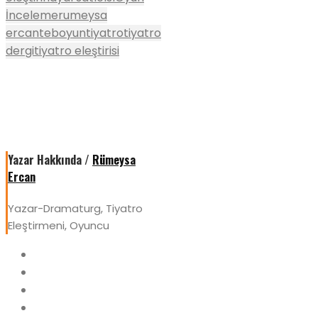
İnceleme
rumeysa
ercan
teboyun
tiyatro
tiyatro
dergi
tiyatro eleştirisi
Yazar Hakkında /
Rümeysa
Ercan
Yazar-Dramaturg, Tiyatro
Eleştirmeni, Oyuncu