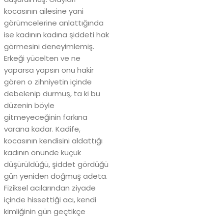
kocasının ailesine yani
görümcelerine anlattığında
ise kadının kadına şiddeti hak
görmesini deneyimlemiş.
Erkeği yücelten ve ne
yaparsa yapsın onu hakir
gören o zihniyetin içinde
debelenip durmuş, ta ki bu
düzenin böyle
gitmeyeceğinin farkına
varana kadar. Kadife,
kocasının kendisini aldattığı
kadının önünde küçük
düşürüldüğü, şiddet gördüğü
gün yeniden doğmuş adeta.
Fiziksel acılarından ziyade
içinde hissettiği acı, kendi
kimliğinin gün geçtikçe