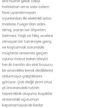
sıra hüzne geldi. Eskiyi
hatırlatan ama asla özlem
hissi uyandırmayan
oyunlardan ilki elektrikli ısıtıcı
markası
Fuego
’dan adını
almış, yazarı ise Shpetim
Selmani. Yaşlı ve hiiiiç acelesi
olmayan bir tamirciyle genç
ve koşturmak zorundaki
müşterisi arasında geçen
oyuna maruz kalan izleyici
her iki tarafın da sinir bozucu
bir ısrarcılıkla kendi dediklerini
oldurmaya çalıştıklarını
görüyor. Çok değil yirmi otuz
yıl öncesindeki rutinin
tepetaklak oluşuna, kuşaklar
arasındaki uçurumun
kapanamayacak kadar