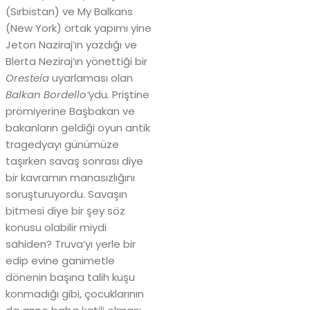
(Sırbistan) ve My Balkans
(New York) ortak yapımı yine
Jeton Naziraj’ın yazdığı ve
Blerta Neziraj’ın yönettiği bir
Oresteia
uyarlaması olan
Balkan Bordello’
ydu
.
Priştine
prömiyerine Başbakan ve
bakanların geldiği oyun antik
tragedyayı günümüze
taşırken savaş sonrası diye
bir kavramın manasızlığını
soruşturuyordu. Savaşın
bitmesi diye bir şey söz
konusu olabilir miydi
sahiden? Truva’yı yerle bir
edip evine ganimetle
dönenin başına talih kuşu
konmadığı gibi, çocuklarının