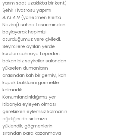
yarım saat uzaklıkta bir kent)
Şehir Tiyatrosu yapımı
A.Y.L.A.N
(yönetmen Blerta
Neziraj) sahne tasarımından
başlayarak hepimizi
oturduğumuz yere çiviledi.
Seyircilere ayrılan yerde
kurulan sahneye tepeden
bakan biz seyirciler salondan
yükselen dumanların
arasından kah bir gemiyi, kah
köpek balıklarını görmekle
kalmadık.
Konumlandırıldığımız yer
itibarıyla eyleyen olması
gerekirken eylemsiz kalmanın
ağırlığını da sırtımıza
yüklendik, göçmenlerin
sırtından para kazanmaya