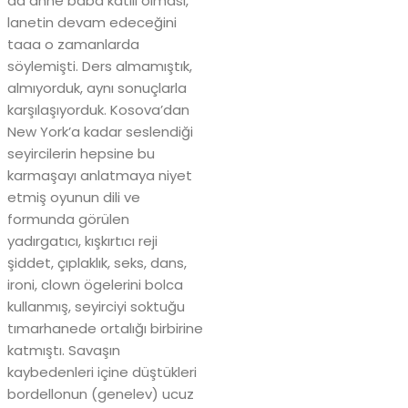
da anne baba katili olması,
lanetin devam edeceğini
taaa o zamanlarda
söylemişti. Ders almamıştık,
almıyorduk, aynı sonuçlarla
karşılaşıyorduk. Kosova’dan
New York’a kadar seslendiği
seyircilerin hepsine bu
karmaşayı anlatmaya niyet
etmiş oyunun dili ve
formunda görülen
yadırgatıcı, kışkırtıcı reji
şiddet, çıplaklık, seks, dans,
ironi, clown ögelerini bolca
kullanmış, seyirciyi soktuğu
tımarhanede ortalığı birbirine
katmıştı. Savaşın
kaybedenleri içine düştükleri
bordellonun (genelev) ucuz