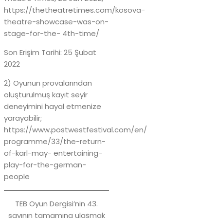
https://thetheatretimes.com/kosova-
theatre-showcase-was-on-
stage-for-the- 4th-time/
Son Erişim Tarihi: 25 Şubat
2022
2) Oyunun provalarından
oluşturulmuş kayıt seyir
deneyimini hayal etmenize
yarayabilir;
https://www.postwestfestival.com/en/
programme/33/the-return-
of-karl-may- entertaining-
play-for-the-german-
people
TEB Oyun Dergisi’nin 43.
sayının tamamına ulaşmak