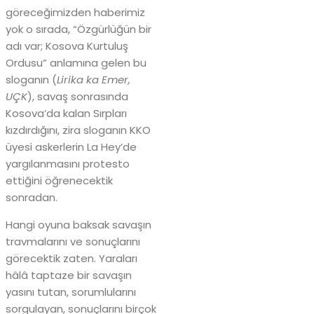
göreceğimizden haberimiz
yok o sırada, “Özgürlüğün bir
adı var; Kosova Kurtuluş
Ordusu” anlamına gelen bu
sloganın (
Lirika ka Emer,
UÇK
), savaş sonrasında
Kosova’da kalan Sırpları
kızdırdığını, zira sloganın KKO
üyesi askerlerin La Hey’de
yargılanmasını protesto
ettiğini öğrenecektik
sonradan.
Hangi oyuna baksak savaşın
travmalarını ve sonuçlarını
görecektik zaten. Yaraları
hâlâ taptaze bir savaşın
yasını tutan, sorumlularını
sorgulayan, sonuçlarını birçok