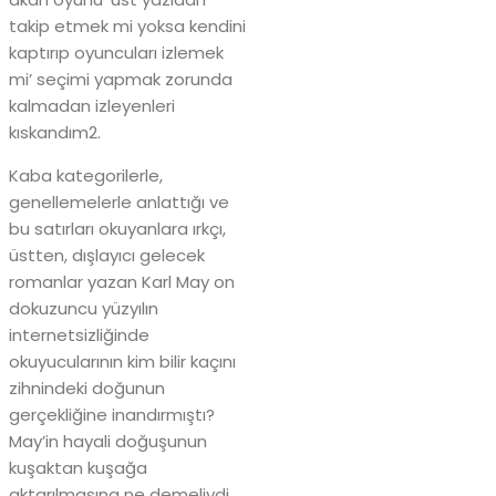
takip etmek mi yoksa kendini
kaptırıp oyuncuları izlemek
mi’ seçimi yapmak zorunda
kalmadan izleyenleri
kıskandım2.
Kaba kategorilerle,
genellemelerle anlattığı ve
bu satırları okuyanlara ırkçı,
üstten, dışlayıcı gelecek
romanlar yazan Karl May on
dokuzuncu yüzyılın
internetsizliğinde
okuyucularının kim bilir kaçını
zihnindeki doğunun
gerçekliğine inandırmıştı?
May’in hayali doğuşunun
kuşaktan kuşağa
aktarılmasına ne demeliydi