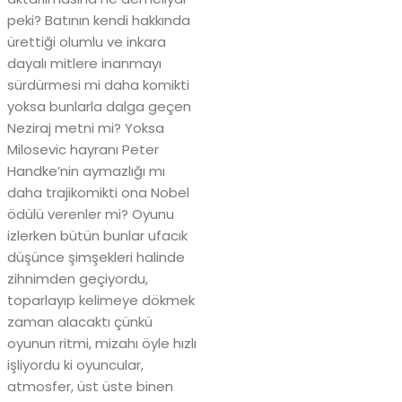
peki? Batının kendi hakkında
ürettiği olumlu ve inkara
dayalı mitlere inanmayı
sürdürmesi mi daha komikti
yoksa bunlarla dalga geçen
Neziraj metni mi? Yoksa
Milosevic hayranı Peter
Handke’nin aymazlığı mı
daha trajikomikti ona Nobel
ödülü verenler mi? Oyunu
izlerken bütün bunlar ufacık
düşünce şimşekleri halinde
zihnimden geçiyordu,
toparlayıp kelimeye dökmek
zaman alacaktı çünkü
oyunun ritmi, mizahı öyle hızlı
işliyordu ki oyuncular,
atmosfer, üst üste binen