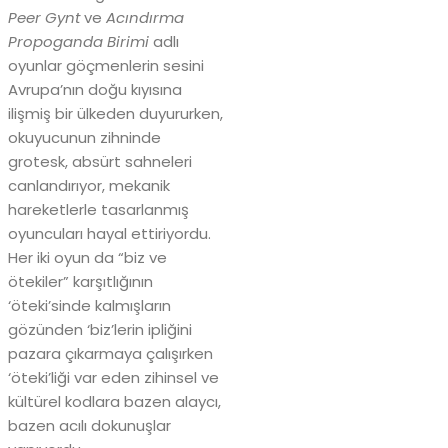
Peer Gynt
ve
Acındırma
Propoganda Birimi
adlı
oyunlar göçmenlerin sesini
Avrupa’nın doğu kıyısına
ilişmiş bir ülkeden duyururken,
okuyucunun zihninde
grotesk, absürt sahneleri
canlandırıyor, mekanik
hareketlerle tasarlanmış
oyuncuları hayal ettiriyordu.
Her iki oyun da “biz ve
ötekiler” karşıtlığının
‘öteki’sinde kalmışların
gözünden ‘biz’lerin ipliğini
pazara çıkarmaya çalışırken
‘öteki’liği var eden zihinsel ve
kültürel kodlara bazen alaycı,
bazen acılı dokunuşlar