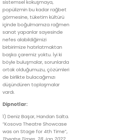
sistemsel kokuşmaya,
popülizmin bu kadar rağbet
görmesine, tüketim kültürü
içinde boğulmamıza rağmen
sanat yapanlar sayesinde
nefes alabildiğimizi
birbirimize hatırlatmaktan
başka çaremiz yoktu. İyi ki
böyle buluşmalar, sorunlarda
ortak olduğumuzu, çözümleri
de birlikte bulacağımızı
düşündüren toplaşmalar
vardı.
Dipnotlar:
1) Deniz Başar, Handan Salta.
“Kosova Theatre Showcase
was on Stage for 4th Time”,
Theatre Times, 28 Jan 2022,