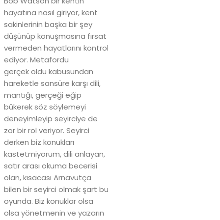
Bob Watson bir kentin
hayatına nasıl giriyor, kent
sakinlerinin başka bir şey
düşünüp konuşmasına fırsat
vermeden hayatlarını kontrol
ediyor. Metafordu
gerçek oldu kabusundan
hareketle sansüre karşı dili,
mantığı, gerçeği eğip
bükerek söz söylemeyi
deneyimleyip seyirciye de
zor bir rol veriyor. Seyirci
derken biz konukları
kastetmiyorum, dili anlayan,
satır arası okuma becerisi
olan, kısacası Arnavutça
bilen bir seyirci olmak şart bu
oyunda. Biz konuklar olsa
olsa yönetmenin ve yazarın