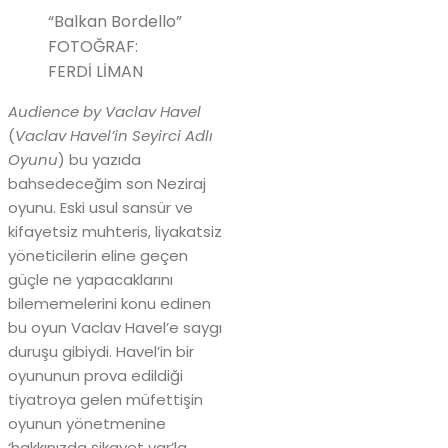
“Balkan Bordello”
FOTOĞRAF:
FERDİ LİMAN
Audience by Vaclav Havel
(
Vaclav Havel’in Seyirci Adlı
Oyunu
) bu yazıda
bahsedeceğim son Neziraj
oyunu. Eski usul sansür ve
kifayetsiz muhteris, liyakatsiz
yöneticilerin eline geçen
güçle ne yapacaklarını
bilememelerini konu edinen
bu oyun Vaclav Havel’e saygı
duruşu gibiydi. Havel’in bir
oyununun prova edildiği
tiyatroya gelen müfettişin
oyunun yönetmenine
‘hakkınızda şikayet var’la