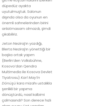
gitme koşturmalarını izlerken
düpedüz ayakta
uyutulmuştuk. Salonun
dışında olsa da oyunun en
önemli sahnelerinden birini
anlatmasam olmazdı, şimdi
çıkabiliriz.
Jeton Neziraj’ın yazdığı,
Blerta Neziraj’ın yönettiği bir
başka ortak yapım
(Berlin’den Volksbühne,
Kosovo’dan Qendra
Multimedia ile Kosova Devlet
Tiyatrosu)
Karl May’in
Dönüşü
kara mizahı ustalıkla
şenlikli bir yapıma
dönüştürdü, nasıl kalbimi
çalmasındı? Son derece hızlı
akan oyunu ‘üst yazıdan