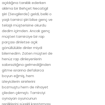
açıldığına tanıklık ederken
aklıma bir Behçet Necatigil
şiiri (Sevgilerde) geldi, belki o
yaşlı tamirci şiiri bilse genç ve
telaşlı müşterisine okurdu
dedim içimden. Ancak genç
müşteri tamirciye bir rap
parçası dinletse açık
gönüllülükle dinler miydi
bilemedim. Zaten müşteri de
henüz rap dinleyenlerin
sabırsızlığına gelmediğinden
gitme ısrarına defalarca
boyun eğmiş, hem
izleyicilerin sinirlerini
bozmuştu hem de nihayet
çileden çıkmıştı. Tamirciyi
oynayan oyuncunun
repliklerini sürekli karıştırması