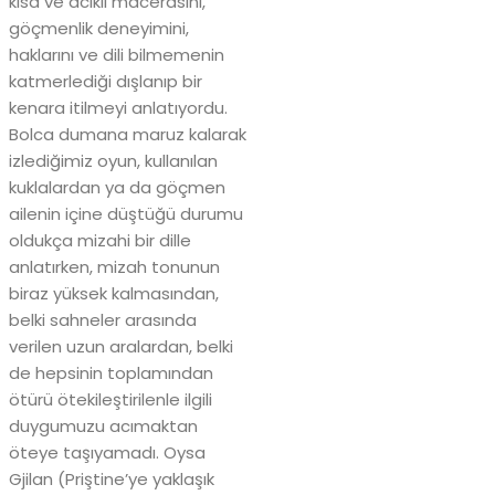
kısa ve acıklı macerasını,
göçmenlik deneyimini,
haklarını ve dili bilmemenin
katmerlediği dışlanıp bir
kenara itilmeyi anlatıyordu.
Bolca dumana maruz kalarak
izlediğimiz oyun, kullanılan
kuklalardan ya da göçmen
ailenin içine düştüğü durumu
oldukça mizahi bir dille
anlatırken, mizah tonunun
biraz yüksek kalmasından,
belki sahneler arasında
verilen uzun aralardan, belki
de hepsinin toplamından
ötürü ötekileştirilenle ilgili
duygumuzu acımaktan
öteye taşıyamadı. Oysa
Gjilan (Priştine’ye yaklaşık