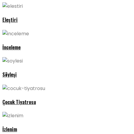
Eleştiri
İnceleme
Söyleşi
Çocuk Tiyatrosu
İzlenim