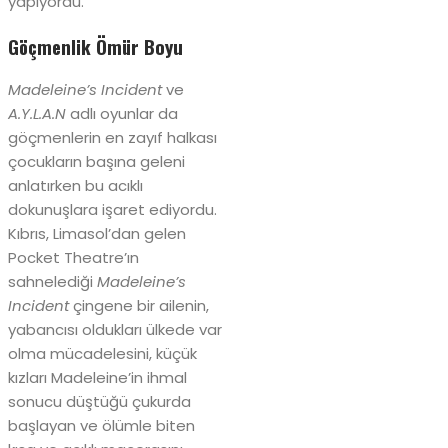
yapıyordu.
Göçmenlik Ömür Boyu
Madeleine’s Incident
ve
A.Y.L.A.N
adlı oyunlar da
göçmenlerin en zayıf halkası
çocukların başına geleni
anlatırken bu acıklı
dokunuşlara işaret ediyordu.
Kıbrıs, Limasol’dan gelen
Pocket Theatre’ın
sahnelediği
Madeleine’s
Incident
çingene bir ailenin,
yabancısı oldukları ülkede var
olma mücadelesini, küçük
kızları Madeleine’in ihmal
sonucu düştüğü çukurda
başlayan ve ölümle biten