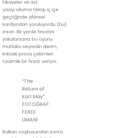
hikayeler ve üst
yazıyı okuma telaşı iç içe
geçtiğinde zihinsel
kardiyodan yoruluyordu (bu)
insan. Bir yerde fırsatını
yakalarsanız bu oyunu
mutlaka seyredin derim,
linkteki prova çekimleri
tadımlık bir fırsat veriyor.
“The
Return of
Karl May”
FOTOĞRAF:
FERDİ
LİMANİ
Balkan coşkusundan sonra