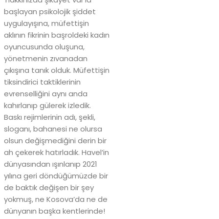
başlayan psikolojik şiddet
uygulayışına, müfettişin
aklının fikrinin başroldeki kadın
oyuncusunda oluşuna,
yönetmenin zıvanadan
çıkışına tanık olduk. Müfettişin
tiksindirici taktiklerinin
evrenselliğini aynı anda
kahırlanıp gülerek izledik.
Baskı rejimlerinin adı, şekli,
sloganı, bahanesi ne olursa
olsun değişmediğini derin bir
ah çekerek hatırladık. Havel’in
dünyasından ışınlanıp 2021
yılına geri döndüğümüzde bir
de baktık değişen bir şey
yokmuş, ne Kosova’da ne de
dünyanın başka kentlerinde!