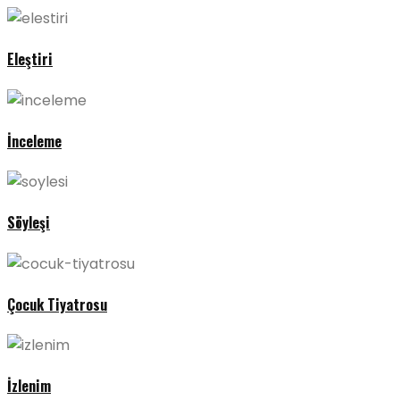
Eleştiri
İnceleme
Söyleşi
Çocuk Tiyatrosu
İzlenim