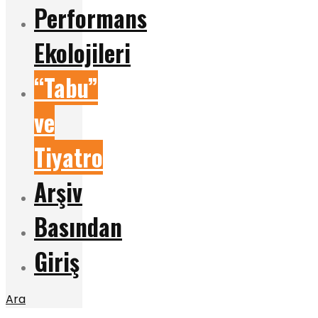
Performans
Ekolojileri
“Tabu”
ve
Tiyatro
Arşiv
Basından
Giriş
Ara