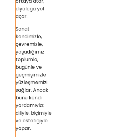
ortaya atar,
diyaloga yol
açar.
Sanat
kendimizle,
çevremizle,
yaşadığımız
toplumla,
bugünle ve
geçmişimizle
yüzleşmemizi
sağlar. Ancak
bunu kendi
yordamıyla;
diliyle, biçimiyle
ve estetiğiyle
yapar.