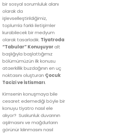
bir sosyal sorumluluk alanı
olarak da
işlevselleştirildiğimiz,
toplumla farklı iletişimler
kurabilecek bir medyum
olarak tasarladık.
Tiyatroda
“Tabular” Konuşuyor
alt
başlığıyla başlattığımız
bölümümüzün ilk konusu
ataerkillik buzdağının en uç
noktasını oluşturan
Çocuk
Tacizi ve İstismarı
.
Kimsenin konuşmaya bile
cesaret edemediği böyle bir
konuyu tiyatro nasıl ele
alıyor? Suskunluk duvarının
aşılmasını ve mağdurların
görünür kılınmasını nasıl