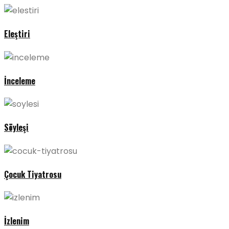
Eleştiri
İnceleme
Söyleşi
Çocuk Tiyatrosu
İzlenim