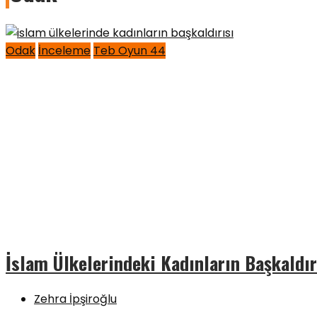
Odak
İnceleme
Teb Oyun 44
İslam Ülkelerindeki Kadınların Başkaldır
Zehra İpşiroğlu