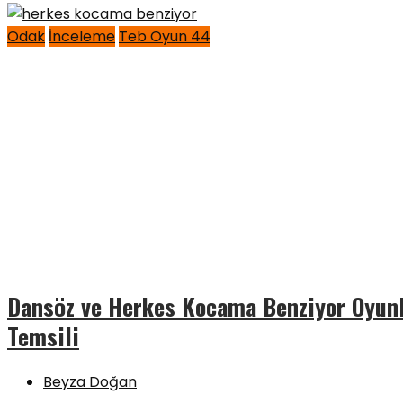
Odak
İnceleme
Teb Oyun 44
Dansöz ve Herkes Kocama Benziyor Oyunl
Temsili
Beyza Doğan