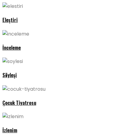
Eleştiri
İnceleme
Söyleşi
Çocuk Tiyatrosu
İzlenim