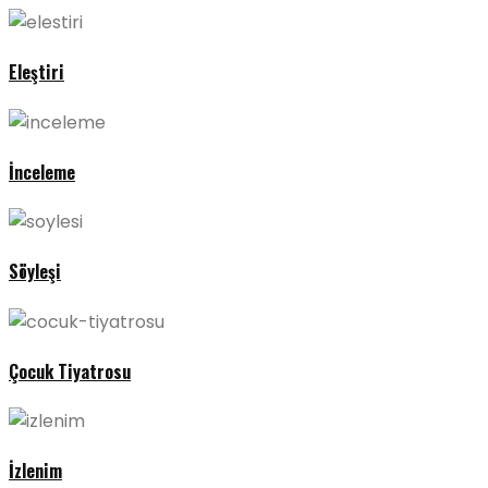
Eleştiri
İnceleme
Söyleşi
Çocuk Tiyatrosu
İzlenim