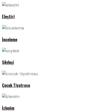
Eleştiri
İnceleme
Söyleşi
Çocuk Tiyatrosu
İzlenim