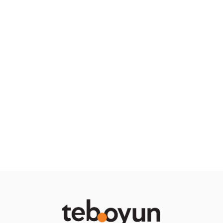
Çağrı
/
Yazı
Gönderme
Performans
Ekolojileri
“Tabu”
ve
Tiyatro