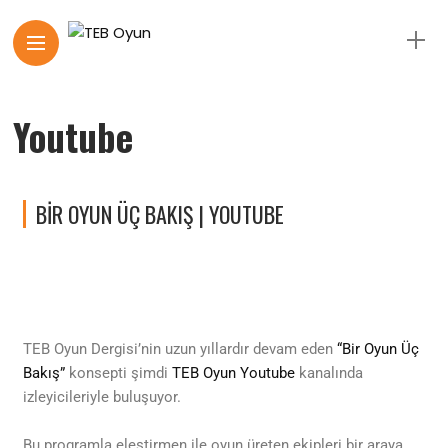
Youtube
BIR OYUN ÜÇ BAKIŞ | YOUTUBE
TEB Oyun Dergisi’nin uzun yıllardır devam eden
“Bir Oyun Üç
Bakış”
konsepti şimdi
TEB Oyun Youtube
kanalında
izleyicileriyle buluşuyor.
Bu programla eleştirmen ile oyun üreten ekipleri bir araya