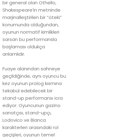
bir general olan Othello,
Shakespeare’in metninde
marjinalleştirilen bir “öteki”
konumunda olduğundan,
oyunun normatif kimlikleri
sarsan bu performansla
başlaması oldukça
anlamlıdır.
Fuaye alanından sahneye
geçildiğinde, aynı oyuncu bu
kez oyunun prolog kısmına
tekabül edebilecek bir
stand-up performansı icra
ediyor. Oyuncunun gazino
sanatçısı, stand-upçı,
Lodovico ve Bianca
karakterleri arasındaki rol
geçişleri, oyunun temel