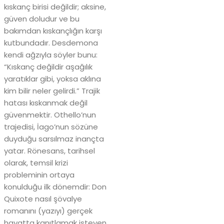
kıskanç birisi değildir; aksine,
güven doludur ve bu
bakımdan kıskançlığın karşı
kutbundadır. Desdemona
kendi ağzıyla söyler bunu:
“Kıskanç değildir aşağılık
yaratıklar gibi, yoksa aklına
kim bilir neler gelirdi.” Trajik
hatası kıskanmak değil
güvenmektir. Othello’nun
trajedisi, İago’nun sözüne
duyduğu sarsılmaz inançta
yatar. Rönesans, tarihsel
olarak, temsil krizi
probleminin ortaya
konulduğu ilk dönemdir: Don
Quixote nasıl şövalye
romanını (yazıyı) gerçek
hayatta kanıtlamak isteyen