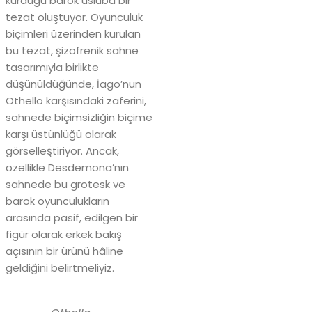
kurduğu barok üsluba bir
tezat oluştuyor. Oyunculuk
biçimleri üzerinden kurulan
bu tezat, şizofrenik sahne
tasarımıyla birlikte
düşünüldüğünde, İago’nun
Othello karşısındaki zaferini,
sahnede biçimsizliğin biçime
karşı üstünlüğü olarak
görselleştiriyor. Ancak,
özellikle Desdemona’nın
sahnede bu grotesk ve
barok oyunculukların
arasında pasif, edilgen bir
figür olarak erkek bakış
açısının bir ürünü hâline
geldiğini belirtmeliyiz.