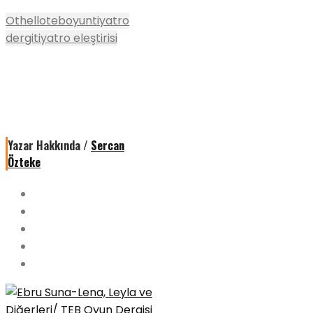
Othello
teboyun
tiyatro
dergi
tiyatro eleştirisi
Yazar Hakkında /
Sercan
Özteke