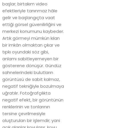
başlar; birtakım video
efektleriyle tanınmaz hâle
gelir ve başlangıçta vaat
ettiği görsel güvenilirliğini ve
merkezi konumunu kaybeder.
Artık görmeyi mümkün kılan
bir imkân olmaktan çıkar ve
tıpkı oyundaki söz gibi,
anlamı sabitleyemeyen bir
gösterene dönüşür. Gündüz
sahnelerindeki bulutların
görüntüsü de sabit kalmaz,
negatif tekniğiyle bozulmaya
uğratılır. Fotoğrafçılıkta
negatif efekt, bir görüntünün
renklerinin ve tonlarının
tersine çevrilmesiyle
oluşturulan bir işlemdir; yani
açık alanlar koyulaşır, koyu