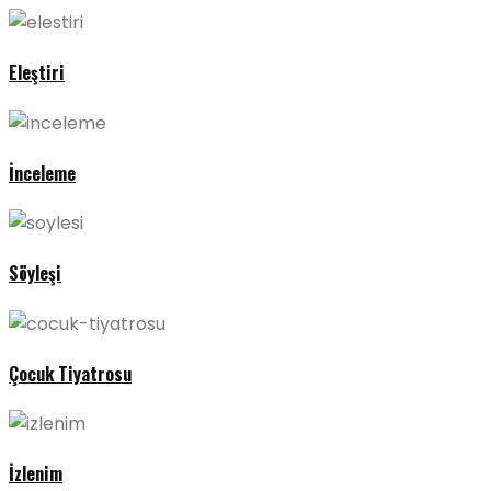
Eleştiri
İnceleme
Söyleşi
Çocuk Tiyatrosu
İzlenim