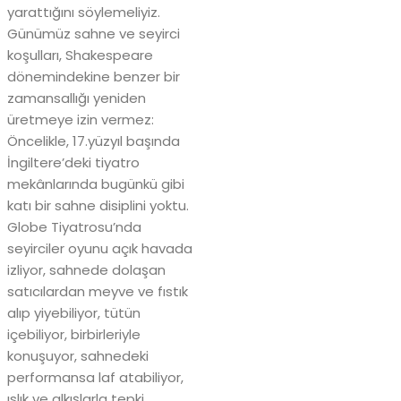
yarattığını söylemeliyiz.
Günümüz sahne ve seyirci
koşulları, Shakespeare
dönemindekine benzer bir
zamansallığı yeniden
üretmeye izin vermez:
Öncelikle, 17.yüzyıl başında
İngiltere’deki tiyatro
mekânlarında bugünkü gibi
katı bir sahne disiplini yoktu.
Globe Tiyatrosu’nda
seyirciler oyunu açık havada
izliyor, sahnede dolaşan
satıcılardan meyve ve fıstık
alıp yiyebiliyor, tütün
içebiliyor, birbirleriyle
konuşuyor, sahnedeki
performansa laf atabiliyor,
ıslık ve alkışlarla tepki