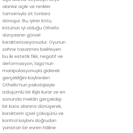
alanlar açılır ve renkler
tamamıyla zıt tonlara
dönüşür. Bu, iyinin kötü,
kötünün iyi olduğu
Othello
dünyasının görsel
karakterizasyonudur. Oyunun
sahne tasarımını belirleyen
bu iki estetik fikir, negatif ve
deformasyon, İago’nun
manipülasyonuyla giderek
gerçekliğini kaybeden
Othello’nun psikolojisiyle
izdüşümlü bir ilişki kurar ve en
sonunda mekân gerçekdışı
bir kaos alanına dönüşerek,
karakterin içsel çöküşünü ve
kontrol kaybını doğrudan
yansıtan bir evren hâline