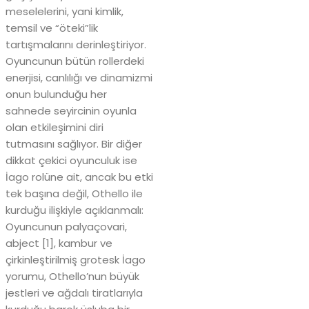
meselelerini, yani kimlik,
temsil ve “öteki”lik
tartışmalarını derinleştiriyor.
Oyuncunun bütün rollerdeki
enerjisi, canlılığı ve dinamizmi
onun bulunduğu her
sahnede seyircinin oyunla
olan etkileşimini diri
tutmasını sağlıyor. Bir diğer
dikkat çekici oyunculuk ise
İago rolüne ait, ancak bu etki
tek başına değil, Othello ile
kurduğu ilişkiyle açıklanmalı:
Oyuncunun palyaçovari,
abject [1], kambur ve
çirkinleştirilmiş grotesk İago
yorumu, Othello’nun büyük
jestleri ve ağdalı tiratlarıyla