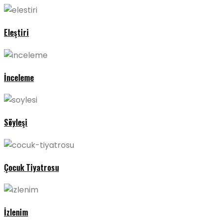
Eleştiri
İnceleme
Söyleşi
Çocuk Tiyatrosu
İzlenim