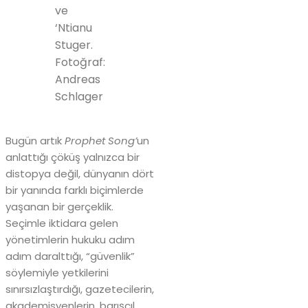
ve
‘Ntianu
Stuger.
Fotoğraf:
Andreas
Schlager
Bugün artık
Prophet Song’
un
anlattığı çöküş yalnızca bir
distopya değil, dünyanın dört
bir yanında farklı biçimlerde
yaşanan bir gerçeklik.
Seçimle iktidara gelen
yönetimlerin hukuku adım
adım daralttığı, “güvenlik”
söylemiyle yetkilerini
sınırsızlaştırdığı, gazetecilerin,
akademisyenlerin, barışçıl