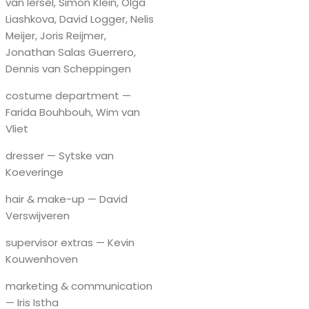
van Iersel, Simon Klein, Olga
Liashkova, David Logger, Nelis
Meijer, Joris Reijmer,
Jonathan Salas Guerrero,
Dennis van Scheppingen
costume department —
Farida Bouhbouh, Wim van
Vliet
dresser — Sytske van
Koeveringe
hair & make-up — David
Verswijveren
supervisor extras — Kevin
Kouwenhoven
marketing & communication
— Iris Istha