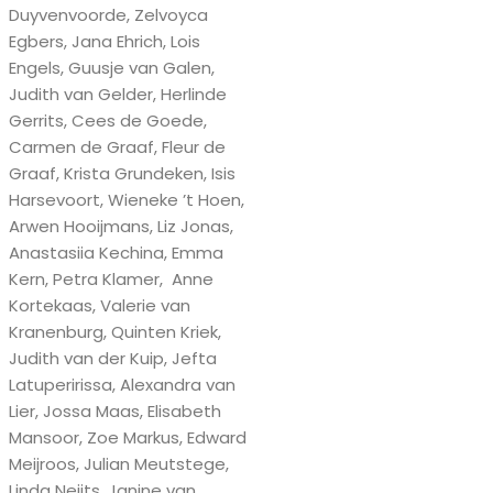
Duyvenvoorde, Zelvoyca
Egbers, Jana Ehrich, Lois
Engels, Guusje van Galen,
Judith van Gelder, Herlinde
Gerrits, Cees de Goede,
Carmen de Graaf, Fleur de
Graaf, Krista Grundeken, Isis
Harsevoort, Wieneke ’t Hoen,
Arwen Hooijmans, Liz Jonas,
Anastasiia Kechina, Emma
Kern, Petra Klamer, Anne
Kortekaas, Valerie van
Kranenburg, Quinten Kriek,
Judith van der Kuip, Jefta
Latuperirissa, Alexandra van
Lier, Jossa Maas, Elisabeth
Mansoor, Zoe Markus, Edward
Meijroos, Julian Meutstege,
Linda Neijts, Janine van