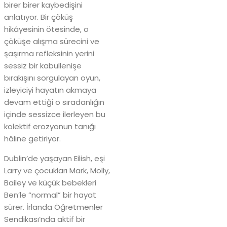
birer birer kaybedişini
anlatıyor. Bir çöküş
hikâyesinin ötesinde, o
çöküşe alışma sürecini ve
şaşırma refleksinin yerini
sessiz bir kabullenişe
bırakışını sorgulayan oyun,
izleyiciyi hayatın akmaya
devam ettiği o sıradanlığın
içinde sessizce ilerleyen bu
kolektif erozyonun tanığı
hâline getiriyor.
Dublin’de yaşayan Eilish, eşi
Larry ve çocukları Mark, Molly,
Bailey ve küçük bebekleri
Ben’le “normal” bir hayat
sürer. İrlanda Öğretmenler
Sendikası’nda aktif bir