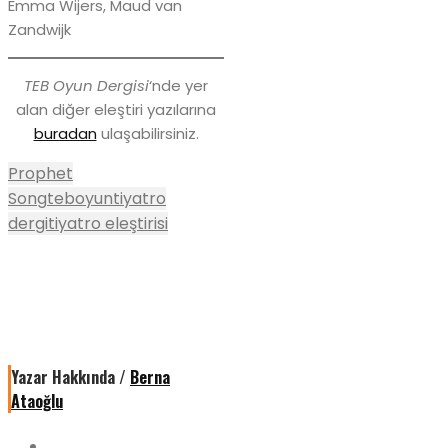
Emma Wijers, Maud van
Zandwijk
TEB Oyun Dergisi
‘nde yer
alan diğer eleştiri yazılarına
buradan
ulaşabilirsiniz.
Prophet
Song
teboyun
tiyatro
dergi
tiyatro eleştirisi
Yazar Hakkında /
Berna
Ataoğlu