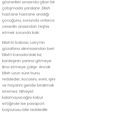
gösterileri sırasında çıkan bir
çatışmada yaralanır. Eilish
hastane hastane aradığı
çocuğunu, sonunda onlarca
cesedin arasından teşhis
etmek zorunda kalır.
Eilish’in babası, Larry’nin
gözaltına alınmasından beri
Eilish’i Kanada’daki kız
kardeşinin yanına gitmeye
ikna etmeye çalışır. Ancak
Eilish uzun süre bunu
reddeder, kocasını, evini, işini
ve hayatını geride bırakmak
istemez. Nihayet
kalamayacağını kabul
ettiğinde ise pasaport
başvurusu bile reddedilir.