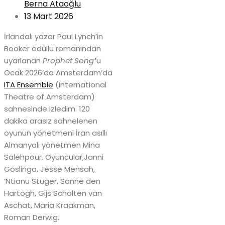
Berna Ataoğlu
13 Mart 2026
İrlandalı yazar Paul Lynch’in
Booker ödüllü romanından
uyarlanan
Prophet Song
’
u
Ocak 2026’da Amsterdam’da
ITA Ensemble
(International
Theatre of Amsterdam)
sahnesinde izledim. 120
dakika arasız sahnelenen
oyunun yönetmeni İran asıllı
Almanyalı yönetmen Mina
Salehpour. Oyuncular;Janni
Goslinga, Jesse Mensah,
‘Ntianu Stuger, Sanne den
Hartogh, Gijs Scholten van
Aschat, Maria Kraakman,
Roman Derwig.