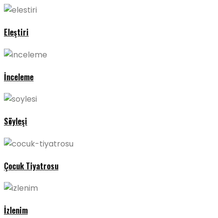
Eleştiri
İnceleme
Söyleşi
Çocuk Tiyatrosu
İzlenim