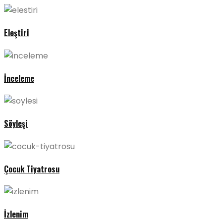
Eleştiri
İnceleme
Söyleşi
Çocuk Tiyatrosu
İzlenim