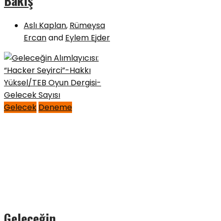
Bakış
Aslı Kaplan
,
Rümeysa
Ercan
and
Eylem Ejder
Gelecek
Deneme
Geleceğin