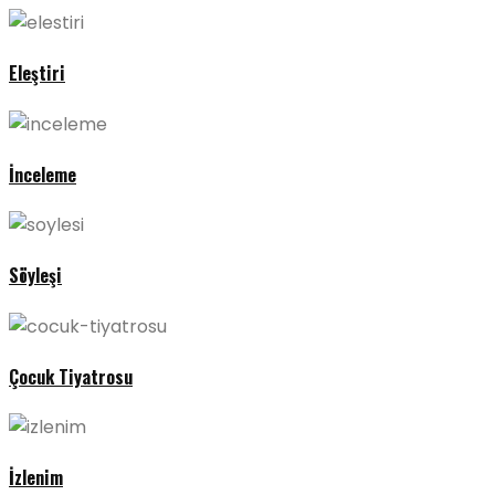
Eleştiri
İnceleme
Söyleşi
Çocuk Tiyatrosu
İzlenim