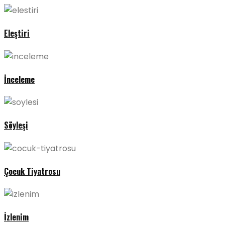
Eleştiri
İnceleme
Söyleşi
Çocuk Tiyatrosu
İzlenim