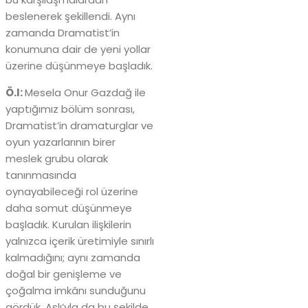
beslenerek şekillendi. Aynı
zamanda Dramatist’in
konumuna dair de yeni yollar
üzerine düşünmeye başladık.
Ö.I:
Mesela Onur Gazdağ ile
yaptığımız bölüm sonrası,
Dramatist’in dramaturglar ve
oyun yazarlarının birer
meslek grubu olarak
tanınmasında
oynayabileceği rol üzerine
daha somut düşünmeye
başladık. Kurulan ilişkilerin
yalnızca içerik üretimiyle sınırlı
kalmadığını; aynı zamanda
doğal bir genişleme ve
çoğalma imkânı sunduğunu
gördük. Aslı’yla da bu şekilde