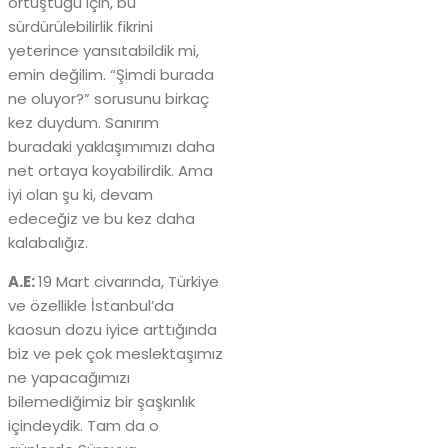
örtüştüğü için, bu
sürdürülebilirlik fikrini
yeterince yansıtabildik mi,
emin değilim. “Şimdi burada
ne oluyor?” sorusunu birkaç
kez duydum. Sanırım
buradaki yaklaşımımızı daha
net ortaya koyabilirdik. Ama
iyi olan şu ki, devam
edeceğiz ve bu kez daha
kalabalığız.
A.E:
19 Mart civarında, Türkiye
ve özellikle İstanbul’da
kaosun dozu iyice arttığında
biz ve pek çok meslektaşımız
ne yapacağımızı
bilemediğimiz bir şaşkınlık
içindeydik. Tam da o