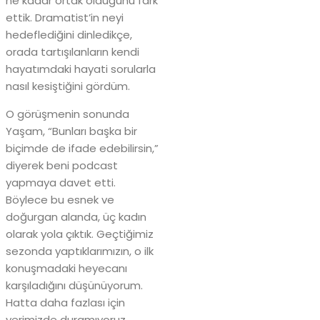
ne kadar ortak olduğunu fark
ettik. Dramatist’in neyi
hedeflediğini dinledikçe,
orada tartışılanların kendi
hayatımdaki hayati sorularla
nasıl kesiştiğini gördüm.
O görüşmenin sonunda
Yaşam, “Bunları başka bir
biçimde de ifade edebilirsin,”
diyerek beni podcast
yapmaya davet etti.
Böylece bu esnek ve
doğurgan alanda, üç kadın
olarak yola çıktık. Geçtiğimiz
sezonda yaptıklarımızın, o ilk
konuşmadaki heyecanı
karşıladığını düşünüyorum.
Hatta daha fazlası için
yerimizde duramıyoruz