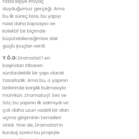
fazla kişiye ihtiyaç
duyduğumuz gerçeği. Ama
bu ilk süreç bize, bu yapıyı
nasıl daha kapsayıcı ve
kolektif bir biçimde
büyütebileceğimize dair
güçlü ipuçları verdi.
Y.Ö.G:
Dramatist’i en
başından itibaren
sürdürülebilir bir yapı olarak
tasarladık. Ama bu, o yapının
birilerinde karşılık bulmasıyla
mümkün.
Dramaturji: Ses ve
Söz
, bu yapının ilk adımıydı ve
çok daha uzun vadeli bir alan
açma girişiminin temelleri
atıldı. Yine de, Dramatist’in
kuruluş süreci bu projeyle