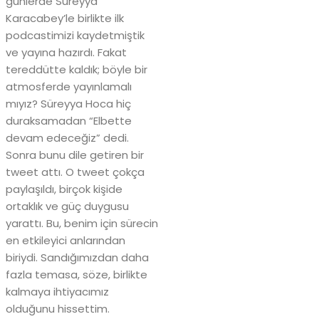
günlerde Süreyya
Karacabey’le birlikte ilk
podcastimizi kaydetmiştik
ve yayına hazırdı. Fakat
tereddütte kaldık; böyle bir
atmosferde yayınlamalı
mıyız? Süreyya Hoca hiç
duraksamadan “Elbette
devam edeceğiz” dedi.
Sonra bunu dile getiren bir
tweet attı. O tweet çokça
paylaşıldı, birçok kişide
ortaklık ve güç duygusu
yarattı. Bu, benim için sürecin
en etkileyici anlarından
biriydi. Sandığımızdan daha
fazla temasa, söze, birlikte
kalmaya ihtiyacımız
olduğunu hissettim.