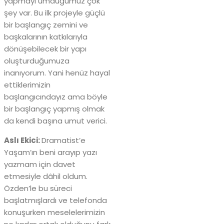
yapmayı umduğumuz çok
şey var. Bu ilk projeyle güçlü
bir başlangıç zemini ve
başkalarının katkılarıyla
dönüşebilecek bir yapı
oluşturduğumuza
inanıyorum. Yani henüz hayal
ettiklerimizin
başlangıcındayız ama böyle
bir başlangıç yapmış olmak
da kendi başına umut verici.
Aslı Ekici:
Dramatist’e
Yaşam’ın beni arayıp yazı
yazmam için davet
etmesiyle dâhil oldum.
Özden’le bu süreci
başlatmışlardı ve telefonda
konuşurken meselelerimizin