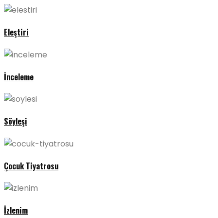
Eleştiri
İnceleme
Söyleşi
Çocuk Tiyatrosu
İzlenim