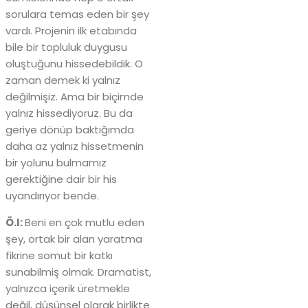
sorulara temas eden bir şey
vardı. Projenin ilk etabında
bile bir topluluk duygusu
oluştuğunu hissedebildik. O
zaman demek ki yalnız
değilmişiz. Ama bir biçimde
yalnız hissediyoruz. Bu da
geriye dönüp baktığımda
daha az yalnız hissetmenin
bir yolunu bulmamız
gerektiğine dair bir his
uyandırıyor bende.
Ö.I:
Beni en çok mutlu eden
şey, ortak bir alan yaratma
fikrine somut bir katkı
sunabilmiş olmak. Dramatist,
yalnızca içerik üretmekle
değil, düşünsel olarak birlikte