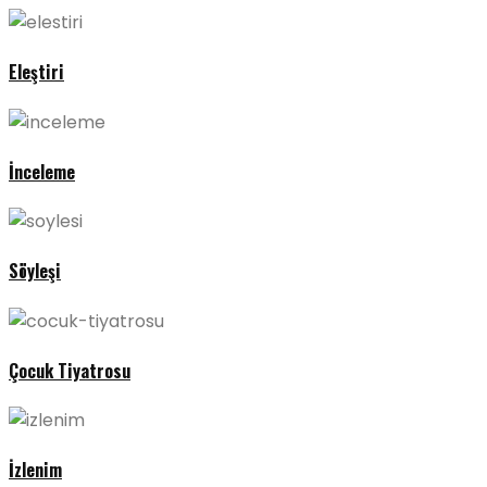
Eleştiri
İnceleme
Söyleşi
Çocuk Tiyatrosu
İzlenim