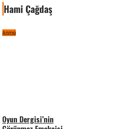
Hami Çağdaş
Anma
Oyun Dergisi’nin
Görünmez Emekçisi