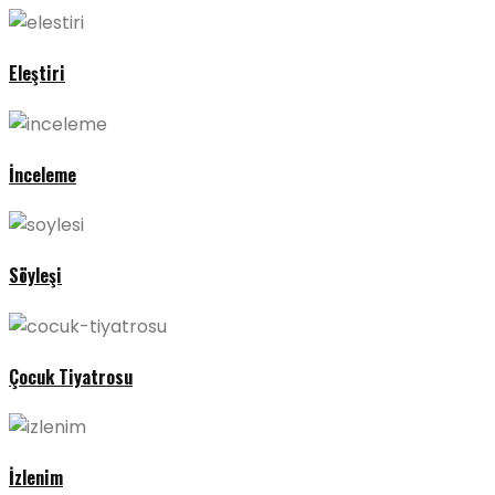
Eleştiri
İnceleme
Söyleşi
Çocuk Tiyatrosu
İzlenim