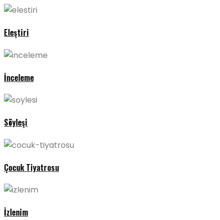
Eleştiri
İnceleme
Söyleşi
Çocuk Tiyatrosu
İzlenim