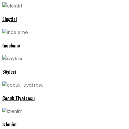
Eleştiri
İnceleme
Söyleşi
Çocuk Tiyatrosu
İzlenim