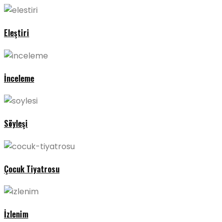
Eleştiri
İnceleme
Söyleşi
Çocuk Tiyatrosu
İzlenim