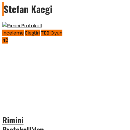
Stefan Kaegi
İnceleme
Eleştiri
TEB Oyun
42
Rimini
Protokoll’den