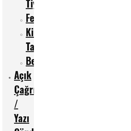
Tiyatrosu
Festival
Kitap
Tanıtımı
Bellek
Açık
Çağrı
/
Yazı