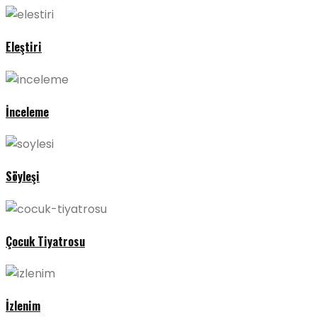
Eleştiri
İnceleme
Söyleşi
Çocuk Tiyatrosu
İzlenim