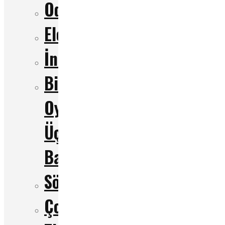
Odak
Eleştiri
İnceleme
Bir
Oyun
Üç
Bakış
Söyleşi
Çocuk