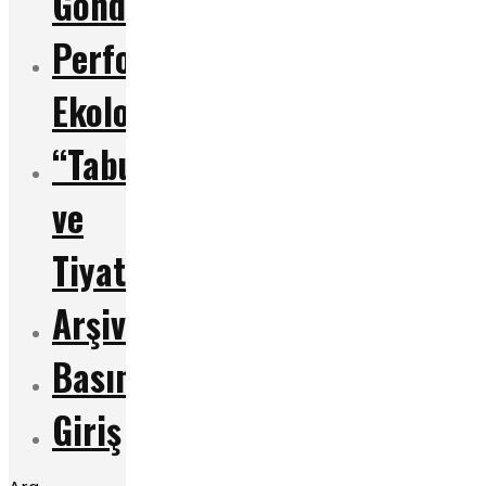
Gönderme
Performans
Ekolojileri
“Tabu”
ve
Tiyatro
Arşiv
Basından
Giriş