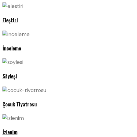
Eleştiri
İnceleme
Söyleşi
Çocuk Tiyatrosu
İzlenim