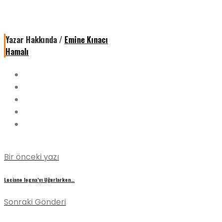
Yazar Hakkında /
Emine Kınacı
Hamalı
Bir önceki yazı
Luciano Iogna’yı Uğurlarken…
Sonraki Gönderi