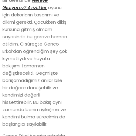
Bir keresinde
Nereye
Gidiyoruz? Azizlikler
oyunu
için dekorların tasarımı ve
dikimi gerekti. Çocukken dikiş
kursuna gitmiş olmam
sayesinde bu göreve hemen
atıldım. O süreçte Genco
Erkal’dan öğrendiğim şey çok
kıymetliydi ve hayata
bakışımı tamamen
değiştirecekti. Geçmişte
barışamadığımız anılar bile
bir değere dönüşebilir ve
kendimizi değerli
hissettirebilir. Bu bakış aynı
zamanda benim iyileşme ve
kendimi bulma sürecimin de
başlangıcı sayılabilir.
Genco Erkal hayata mizahla