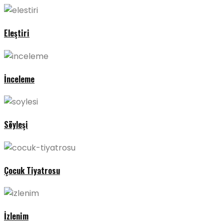
Eleştiri
İnceleme
Söyleşi
Çocuk Tiyatrosu
İzlenim