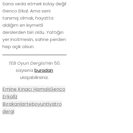
Sana veda etmek kolay değil
Genco Erkal. Ama seni
tanımış olmak, hayatta
aldığım en kıymetli
derslerden biri oldu. Yattığın
yer incitmesin, sahne perden
hep açık olsun.
TEB Oyun Dergisi
‘nin 50.
sayısına
buradan
ulaşabilirsiniz.
Emine Kınacı Hamalı
Genco
Erkal
İz
Bırakanlar
teboyun
tiyatro
dergi