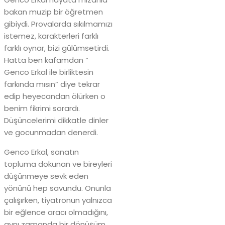
bakan muzip bir öğretmen
gibiydi. Provalarda sıkılmamızı
istemez, karakterleri farklı
farklı oynar, bizi gülümsetirdi.
Hatta ben kafamdan “
Genco Erkal ile birliktesin
farkında mısın” diye tekrar
edip heyecandan ölürken o
benim fikrimi sorardı.
Düşüncelerimi dikkatle dinler
ve gocunmadan denerdi.
Genco Erkal, sanatın
topluma dokunan ve bireyleri
düşünmeye sevk eden
yönünü hep savundu. Onunla
çalışırken, tiyatronun yalnızca
bir eğlence aracı olmadığını,
aynı zamanda bir dönüşüm