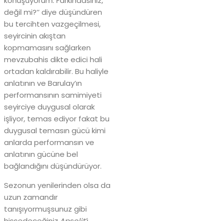
konuşuyorum. Farkındasınız,
değil mi?’’ diye düşündüren
bu tercihten vazgeçilmesi,
seyircinin akıştan
kopmamasını sağlarken
mevzubahis dikte edici hali
ortadan kaldırabilir. Bu haliyle
anlatının ve Barulay’ın
performansının samimiyeti
seyirciye duygusal olarak
işliyor, temas ediyor fakat bu
duygusal temasın gücü kimi
anlarda performansın ve
anlatının gücüne bel
bağlandığını düşündürüyor.
Sezonun yenilerinden olsa da
uzun zamandır
tanışıyormuşsunuz gibi
hissedeceğiniz
Apsolit
’i