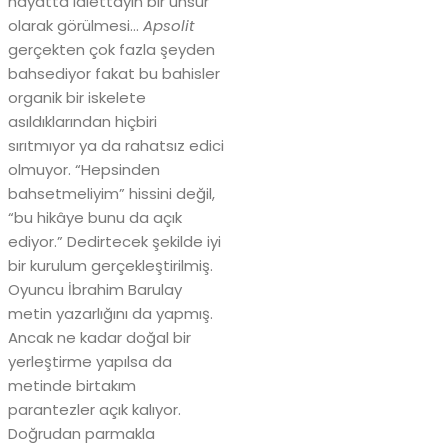
hayatta lalettayin bir unsur
olarak görülmesi…
Apsolit
gerçekten çok fazla şeyden
bahsediyor fakat bu bahisler
organik bir iskelete
asıldıklarından hiçbiri
sırıtmıyor ya da rahatsız edici
olmuyor. “Hepsinden
bahsetmeliyim” hissini değil,
“bu hikâye bunu da açık
ediyor.” Dedirtecek şekilde iyi
bir kurulum gerçekleştirilmiş.
Oyuncu İbrahim Barulay
metin yazarlığını da yapmış.
Ancak ne kadar doğal bir
yerleştirme yapılsa da
metinde birtakım
parantezler açık kalıyor.
Doğrudan parmakla