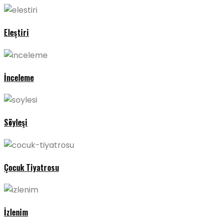
Eleştiri
İnceleme
Söyleşi
Çocuk Tiyatrosu
İzlenim