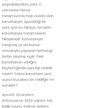
şaşırabiliyorken yani. O
zamanlar henüz
tanışmıyordu hep orada olan
kanatlarıyla. Apsolitliği ile
yani, işte bu hikâye, İsmail’in
kanatlarıyla tanışmasının
hikâyesidir. Kanatlarıyla
tanışmış ya da bunun
umuduyla yaşayan herhangi
birinin seyrine açılır. Peki
kanatlarının varlığını
keşfettiğinde aynı kişi olabilir
misin? Yoksa kanatların seni
uçsuz bucaksız bir tekilliğe mi
sürükler?
Apsolit
, Strandom
Arthouse’un 2024 yapımı tek
kişilik oyunu. Kelime anlamı