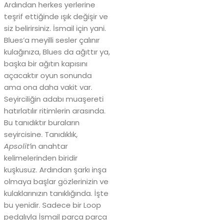
Ardından herkes yerlerine
teşrif ettiğinde ışık değişir ve
siz belirirsiniz. İsmail için yani.
Blues’a meyilli sesler çalınır
kulağınıza, Blues da ağıttır ya,
başka bir ağıtın kapısını
açacaktır oyun sonunda
ama ona daha vakit var.
Seyirciliğin adabı muaşereti
hatırlatılır ritimlerin arasında.
Bu tanıdıktır buraların
seyircisine. Tanıdıklık,
Apsolit’
in anahtar
kelimelerinden biridir
kuşkusuz. Ardından şarkı inşa
olmaya başlar gözlerinizin ve
kulaklarınızın tanıklığında. İşte
bu yenidir. Sadece bir Loop
pedalıyla İsmail parça parça