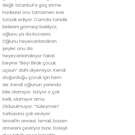
değil. İstanbul’a göç etme
hadisesi onu tamamen eve
tutsak ediyor. Camda tanıdık
birilerini görmeyi bekliyor;
oğlunu ya da kocasını.
Oğlunu heyecanlandıran
şeyler onu da
heyecanlandırıyor fakat
beyine “Bey! Bırak çocuk
uçsun” dahi diyemiyor. Kendi
doğurduğu çocuk için hem
de. Kendi oğlunun yanında
bile olamıyor. İstiyor o çok
belli, olamıyor ama.
Oldurulmuyor. “Süleyman”
türküsünü çok seviyor
İsmail’in annesi. İsmail, bazen
annesini çeviriyor bize. Dolaylı