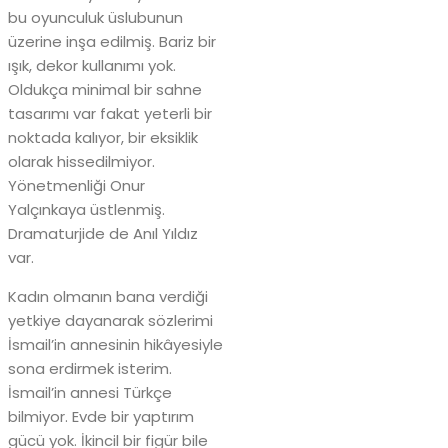
bu oyunculuk üslubunun
üzerine inşa edilmiş. Bariz bir
ışık, dekor kullanımı yok.
Oldukça minimal bir sahne
tasarımı var fakat yeterli bir
noktada kalıyor, bir eksiklik
olarak hissedilmiyor.
Yönetmenliği Onur
Yalçınkaya üstlenmiş.
Dramaturjide de Anıl Yıldız
var.
Kadın olmanın bana verdiği
yetkiye dayanarak sözlerimi
İsmail’in annesinin hikâyesiyle
sona erdirmek isterim.
İsmail’in annesi Türkçe
bilmiyor. Evde bir yaptırım
gücü yok. İkincil bir figür bile