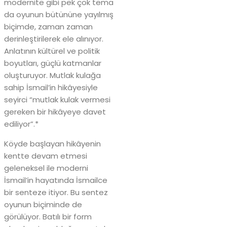
modernite gibi pek çok tema
da oyunun bütününe yayılmış
biçimde, zaman zaman
derinleştirilerek ele alınıyor.
Anlatının kültürel ve politik
boyutları, güçlü katmanlar
oluşturuyor. Mutlak kulağa
sahip İsmail’in hikâyesiyle
seyirci “mutlak kulak vermesi
gereken bir hikâyeye davet
ediliyor”.*
Köyde başlayan hikâyenin
kentte devam etmesi
geleneksel ile moderni
İsmail’in hayatında İsmailce
bir senteze itiyor. Bu sentez
oyunun biçiminde de
görülüyor. Batılı bir form