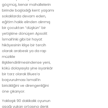
göçmüş, kenar mahallelerin
birinde başladığı kent yaşamı
sokaklarda devam eden,
eğitim hakkı elinden alınmış
bir çocuktan “düşkün” bir
yetişkine dönüşen Apsolit
İsmail’inki gibi bir hayat
hikâyesinin klişe bir tercih
olarak arabesk ya da rap
müzikle
ilişkilendirilmesindense yeni,
kökü dolayısıyla yine isyankâr
bir tarz olarak Blues’a
başvurulması İsmail’in
biricikliğini ve direngenliğini
öne çıkarıyor.
Yaklaşık 90 dakikalık oyunun
aşağı yukarı ortasına denk