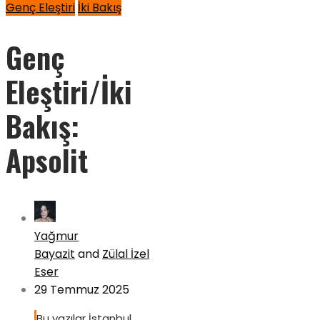
Genç Eleştiri
İki Bakış
Genç
Eleştiri/İki
Bakış:
Apsolit
Yağmur
Bayazit
and
Zülal İzel
Eser
29 Temmuz 2025
Bu yazılar İstanbul