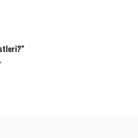
stleri?”
N