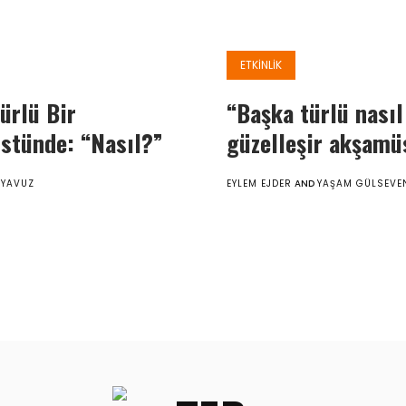
ETKINLIK
ürlü Bir
“Başka türlü nasıl
stünde: “Nasıl?”
güzelleşir akşamü
 YAVUZ
EYLEM EJDER
AND
YAŞAM GÜLSEVE