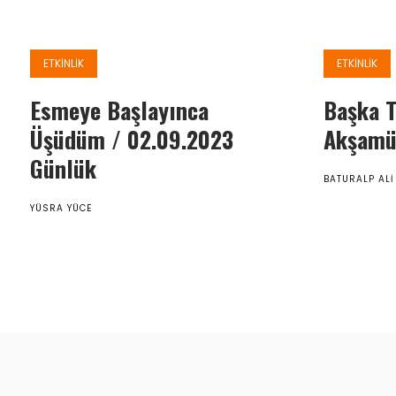
ETKINLIK
ETKINLIK
Esmeye Başlayınca
Başka T
Üşüdüm / 02.09.2023
Akşamü
Günlük
BATURALP ALI
YÜSRA YÜCE