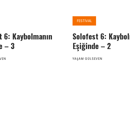
FESTIVAL
t 6: Kaybolmanın
Solofest 6: Kaybo
e – 3
Eşiğinde – 2
Hakkımızda
VEN
YAŞAM GÜLSEVEN
Yazılar
Açık
Çağrı
/
Yazı