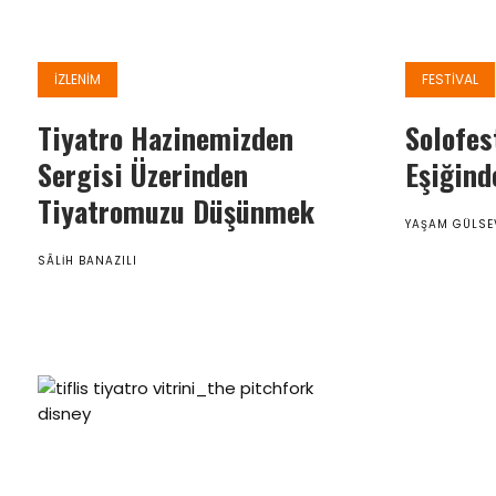
İZLENIM
FESTIVAL
Tiyatro Hazinemizden
Solofes
Sergisi Üzerinden
Eşiğind
Tiyatromuzu Düşünmek
YAŞAM GÜLSE
SÂLIH BANAZILI