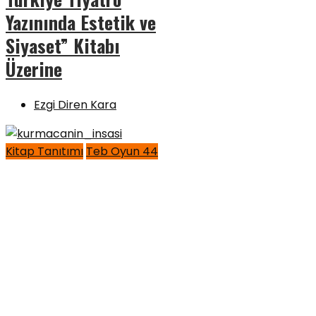
Yazınında Estetik ve
Siyaset” Kitabı
Üzerine
Ezgi Diren Kara
Kitap Tanıtımı
Teb Oyun 44