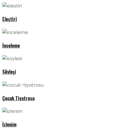
Eleştiri
İnceleme
Söyleşi
Çocuk Tiyatrosu
İzlenim