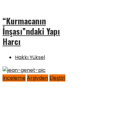
“Kurmacanın
İnşası”ndaki Yapı
Harcı
Hakkı Yüksel
İnceleme
Arşivden
Eleştiri