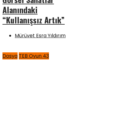
Alanındaki
“Kullanışsız Artık”
Mürüvet Esra Yıldırım
Dosya
TEB Oyun 43