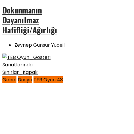
Dokunmanın
Dayanılmaz
Hafifliği/Ağırlığı
Zeynep Günsür Yüceil
Genel
Dosya
TEB Oyun 43