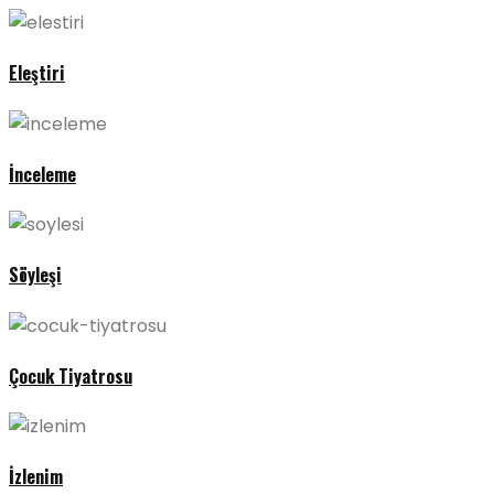
Eleştiri
İnceleme
Söyleşi
Çocuk Tiyatrosu
İzlenim