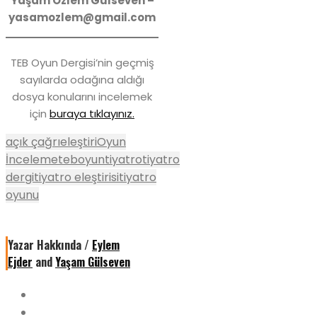
Yaşam Özlem Gülseven –
yasamozlem@gmail.com
TEB Oyun Dergisi’nin geçmiş
sayılarda odağına aldığı
dosya konularını incelemek
için
buraya tıklayınız.
açık çağrı
eleştiri
Oyun
İnceleme
teboyun
tiyatro
tiyatro
dergi
tiyatro eleştirisi
tiyatro
oyunu
Yazar Hakkında /
Eylem
Ejder
and
Yaşam Gülseven