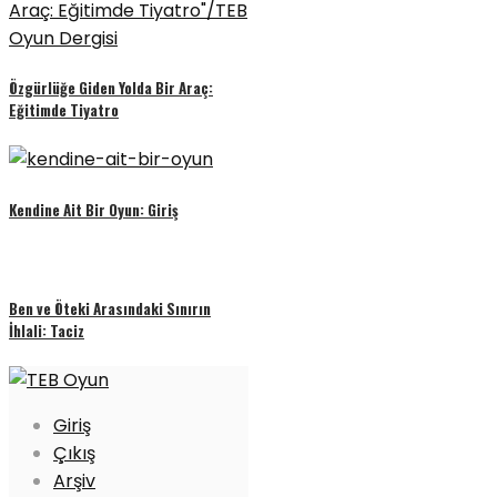
Özgürlüğe Giden Yolda Bir Araç:
Eğitimde Tiyatro
Kendine Ait Bir Oyun: Giriş
Ben ve Öteki Arasındaki Sınırın
İhlali: Taciz
Giriş
Çıkış
Arşiv