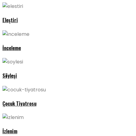
Eleştiri
İnceleme
Söyleşi
Çocuk Tiyatrosu
İzlenim