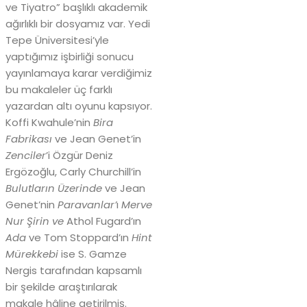
ve Tiyatro” başlıklı akademik
ağırlıklı bir dosyamız var. Yedi
Tepe Üniversitesi’yle
yaptığımız işbirliği sonucu
yayınlamaya karar verdiğimiz
bu makaleler üç farklı
yazardan altı oyunu kapsıyor.
Koffi Kwahule’nin
Bira
Fabrikası
ve
Jean Genet’in
Zenciler
’i Özgür Deniz
Ergözoğlu, Carly Churchill’in
Bulutların Üzerinde
ve Jean
Genet’nin
Paravanlar’
ı
Merve
Nur Şirin ve
Athol Fugard’ın
Ada
ve Tom Stoppard’ın
Hint
Mürekkebi
ise S. Gamze
Nergis tarafından kapsamlı
bir şekilde araştırılarak
makale hâline getirilmiş.