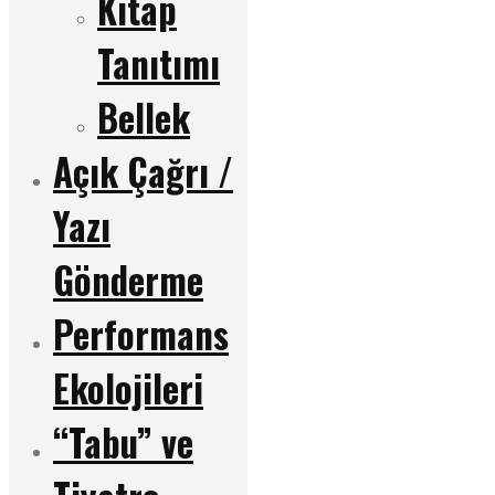
Kitap
Tanıtımı
Bellek
Açık Çağrı /
Yazı
Gönderme
Performans
Ekolojileri
“Tabu” ve