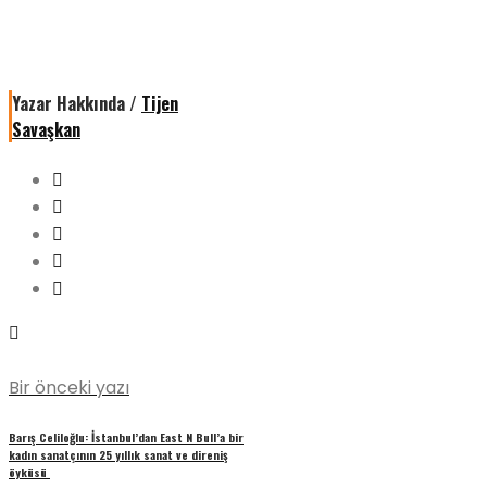
Yazar Hakkında /
Tijen
Savaşkan
Bir önceki yazı
Barış Celiloğlu: İstanbul’dan East N Bull’a bir
kadın sanatçının 25 yıllık sanat ve direniş
öyküsü