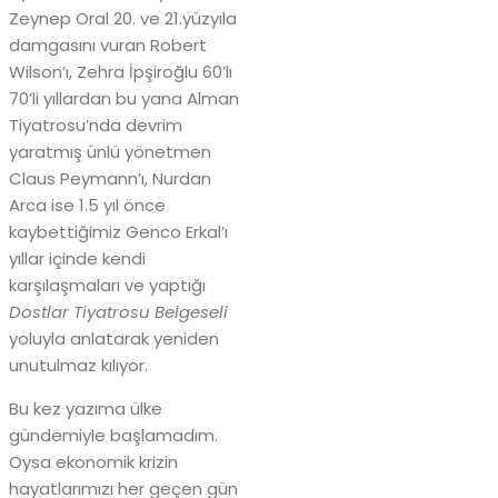
Zeynep Oral 20. ve 21.yüzyıla
damgasını vuran Robert
Wilson’ı, Zehra İpşiroğlu 60’lı
70’li yıllardan bu yana Alman
Tiyatrosu’nda devrim
yaratmış ünlü yönetmen
Claus Peymann’ı, Nurdan
Arca ise 1.5 yıl önce
kaybettiğimiz Genco Erkal’ı
yıllar içinde kendi
karşılaşmaları ve yaptığı
Dostlar Tiyatrosu Belgeseli
yoluyla anlatarak yeniden
unutulmaz kılıyor.
Bu kez yazıma ülke
gündemiyle başlamadım.
Oysa ekonomik krizin
hayatlarımızı her geçen gün