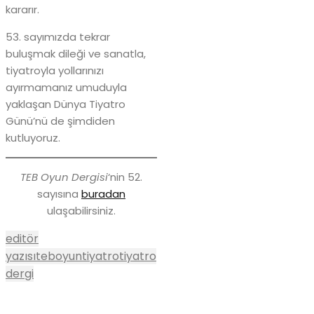
kararır.
53. sayımızda tekrar
buluşmak dileği ve sanatla,
tiyatroyla yollarınızı
ayırmamanız umuduyla
yaklaşan Dünya Tiyatro
Günü’nü de şimdiden
kutluyoruz.
TEB Oyun Dergisi
‘nin 52.
sayısına
buradan
ulaşabilirsiniz.
editör
yazısı
teboyun
tiyatro
tiyatro
dergi