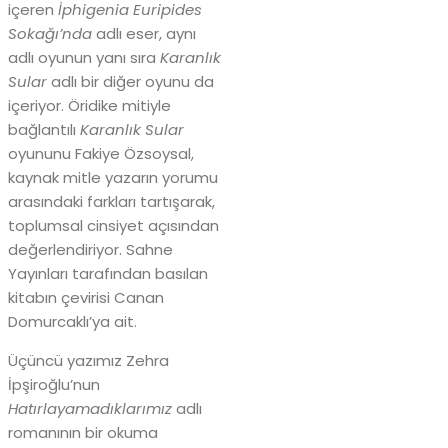
içeren
İphigenia Euripides
Sokağı’nda
adlı eser, aynı
adlı oyunun yanı sıra
Karanlık
Sular
adlı bir diğer oyunu da
içeriyor. Öridike mitiyle
bağlantılı
Karanlık Sular
oyununu Fakiye Özsoysal,
kaynak mitle yazarın yorumu
arasındaki farkları tartışarak,
toplumsal cinsiyet açısından
değerlendiriyor. Sahne
Yayınları tarafından basılan
kitabın çevirisi Canan
Domurcaklı’ya ait.
Üçüncü yazımız Zehra
İpşiroğlu’nun
Hatırlayamadıklarımız
adlı
romanının bir okuma