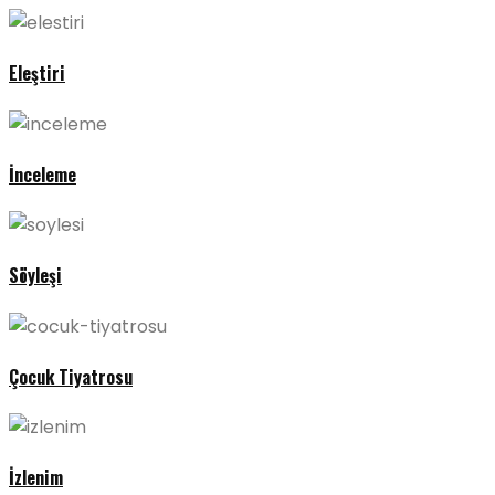
Eleştiri
İnceleme
Söyleşi
Çocuk Tiyatrosu
İzlenim