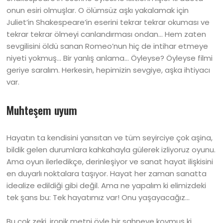
onun esiri olmuşlar. O ölümsüz aşkı yakalamak için
Juliet’in Shakespeare’in eserini tekrar tekrar okuması ve
tekrar tekrar ölmeyi canlandırması ondan… Hem zaten
sevgilisini öldü sanan Romeo’nun hiç de intihar etmeye
niyeti yokmuş… Bir yanlış anlama… Öyleyse? Öyleyse filmi
geriye saralım. Herkesin, hepimizin sevgiye, aşka ihtiyacı
var.
Muhteşem uyum
Hayatın ta kendisini yansıtan ve tüm seyirciye çok aşina,
bildik gelen durumlara kahkahayla gülerek izliyoruz oyunu.
Ama oyun ilerledikçe, derinleşiyor ve sanat hayat ilişkisini
en duyarlı noktalara taşıyor. Hayat her zaman sanatta
idealize edildiği gibi değil. Ama ne yapalım ki elimizdeki
tek şans bu: Tek hayatımız var! Onu yaşayacağız…
Bu çok zeki, ironik metni öyle bir sahneye koymuş ki