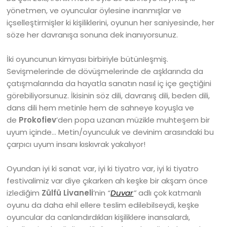
yönetmen, ve oyuncular öylesine inanmışlar ve
içselleştirmişler ki kişiliklerini, oyunun her saniyesinde, her
söze her davranışa sonuna dek inanıyorsunuz.
İki oyuncunun kimyası birbiriyle bütünleşmiş.
Sevişmelerinde de dövüşmelerinde de aşklarında da
çatışmalarında da hayatla sanatın nasıl iç içe geçtiğini
görebiliyorsunuz. İkisinin söz dili, davranış dili, beden dili,
dans dili hem metinle hem de sahneye koyuşla ve
de
Prokofiev
’den popa uzanan müzikle muhteşem bir
uyum içinde… Metin/oyunculuk ve devinim arasındaki bu
çarpıcı uyum insanı kıskıvrak yakalıyor!
Oyundan iyi ki sanat var, iyi ki tiyatro var, iyi ki tiyatro
festivalimiz var diye çıkarken ah keşke bir akşam önce
izlediğim
Zülfü Livaneli
’nin
“
Duvar
”
adlı çok katmanlı
oyunu da daha ehil ellere teslim edilebilseydi, keşke
oyuncular da canlandırdıkları kişiliklere inansalardı,