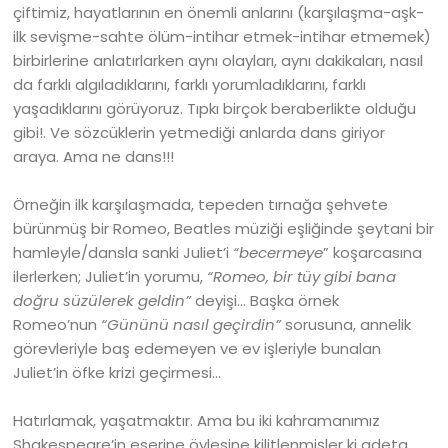
çiftimiz, hayatlarının en önemli anlarını (karşılaşma-aşk-
ilk sevişme-sahte ölüm-intihar etmek-intihar etmemek)
birbirlerine anlatırlarken aynı olayları, aynı dakikaları, nasıl
da farklı algıladıklarını, farklı yorumladıklarını, farklı
yaşadıklarını görüyoruz. Tıpkı birçok beraberlikte olduğu
gibi!. Ve sözcüklerin yetmediği anlarda dans giriyor
araya. Ama ne dans!!!
Örneğin ilk karşılaşmada, tepeden tırnağa şehvete
bürünmüş bir Romeo, Beatles müziği eşliğinde şeytani bir
hamleyle/dansla sanki Juliet’i
“becermeye
” koşarcasına
ilerlerken; Juliet’in yorumu,
“Romeo, bir tüy gibi bana
doğru süzülerek geldin”
deyişi… Başka örnek
Romeo’nun
“Gününü nasıl geçirdin”
sorusuna, annelik
görevleriyle baş edemeyen ve ev işleriyle bunalan
Juliet’in öfke krizi geçirmesi…
Hatırlamak, yaşatmaktır. Ama bu iki kahramanımız
Shakespeare’in eserine öylesine kilitlenmişler ki adeta