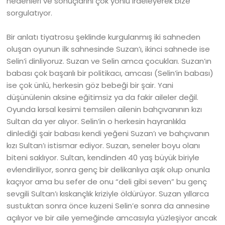
nedenleri ve sonuçlarını çok yönlü irdeleyerek bize
sorgulatıyor.
Bir anlatı tiyatrosu şeklinde kurgulanmış iki sahneden
oluşan oyunun ilk sahnesinde Suzan’ı, ikinci sahnede ise
Selin’i dinliyoruz. Suzan ve Selin amca çocukları. Suzan’ın
babası çok başarılı bir politikacı, amcası (Selin’in babası)
ise çok ünlü, herkesin göz bebeği bir şair. Yani
düşünülenin aksine eğitimsiz ya da fakir aileler değil.
Oyunda kırsal kesimi temsilen ailenin bahçıvanının kızı
Sultan da yer alıyor. Selin’in o herkesin hayranlıkla
dinlediği şair babası kendi yeğeni Suzan’ı ve bahçıvanın
kızı Sultan’ı istismar ediyor. Suzan, seneler boyu olanı
biteni saklıyor. Sultan, kendinden 40 yaş büyük biriyle
evlendiriliyor, sonra genç bir delikanlıya aşık olup onunla
kaçıyor ama bu sefer de onu “deli gibi seven” bu genç
sevgili Sultan’ı kıskançlık kriziyle öldürüyor. Suzan yıllarca
sustuktan sonra önce kuzeni Selin’e sonra da annesine
açılıyor ve bir aile yemeğinde amcasıyla yüzleşiyor ancak