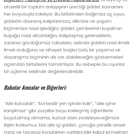
ataerkil bir toplum anlayışının ürettiği şiddet kavramını
her boyutuyla irdeliyor. Bu birbirinden bağımsız üç oyun,
şiddetin davranış kalıplarımıza, dilimize ve yaşam
biçimimize nasıl işlediğini, şiddet çemberinin kuşaktan
kuşağa nasıl aktarıldığını, kalıplaşmış geleneklerin,
zararsız gördüğümüz tabuların, aslında şiddeti nasıl ilmek
ilmek ördüğünü ve nihayet başka türlü bir yaşama ve
dayanışma biçiminin de var olabileceğini göstermeleri
açısından birbirlerini tamamlıyor. Bu sebeple bu oyunlar
bir üçleme seklinde değerlendirebilir.
Babalar Amcalar ve Diğerleri:
“Aile kutsaldır”, “kol kesilir yen içinde kalır”, “aile içine
karışılmaz” gibi yüzyıllar boyu kökleşmiş öğretilerle
büyütülmüş olmamız, kutsal olanı zedeleyeceğimize
ilişkin korkumuz, bizi aile içi şiddet, çocuğa yönelik cinsel
taciz ve tecavüz konularının varlığını bile kabul etmekten