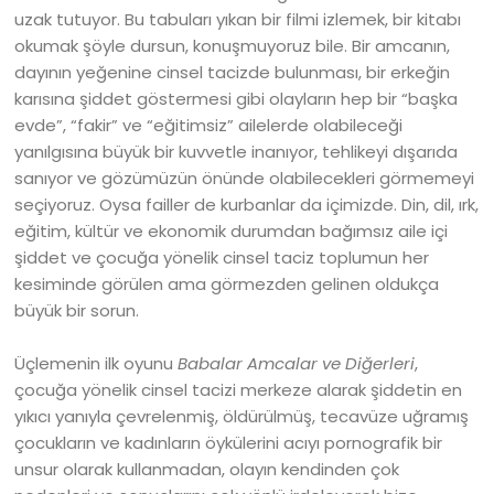
uzak tutuyor. Bu tabuları yıkan bir filmi izlemek, bir kitabı
okumak şöyle dursun, konuşmuyoruz bile. Bir amcanın,
dayının yeğenine cinsel tacizde bulunması, bir erkeğin
karısına şiddet göstermesi gibi olayların hep bir “başka
evde”, “fakir” ve “eğitimsiz” ailelerde olabileceği
yanılgısına büyük bir kuvvetle inanıyor, tehlikeyi dışarıda
sanıyor ve gözümüzün önünde olabilecekleri görmemeyi
seçiyoruz. Oysa failler de kurbanlar da içimizde. Din, dil, ırk,
eğitim, kültür ve ekonomik durumdan bağımsız aile içi
şiddet ve çocuğa yönelik cinsel taciz toplumun her
kesiminde görülen ama görmezden gelinen oldukça
büyük bir sorun.
Üçlemenin ilk oyunu
Babalar Amcalar ve Diğerleri
,
çocuğa yönelik cinsel tacizi merkeze alarak şiddetin en
yıkıcı yanıyla çevrelenmiş, öldürülmüş, tecavüze uğramış
çocukların ve kadınların öykülerini acıyı pornografik bir
unsur olarak kullanmadan, olayın kendinden çok