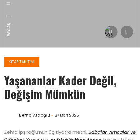
PAYLAŞ:
KITAP TANITIMI
Yaşananlar Kader Değil,
Değişim Mümkün
Berna Ataoğlu
27 Mart 2025
Zehra İpșiroğlu’nun üç tiyatro metni,
Babalar, Amcalar ve
Diğerleri
,
Yüzleşme
ve
Erkeklik Hapishanesi
cinsiyetçi ve