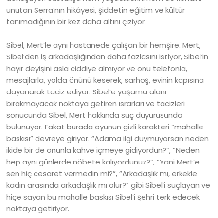
unutan Serra’nın hikâyesi, şiddetin eğitim ve kültür
tanımadığının bir kez daha altını çiziyor.
Sibel, Mert’le aynı hastanede çalışan bir hemşire. Mert,
Sibel’den iş arkadaşlığından daha fazlasını istiyor, Sibel’in
hayır deyişini asla ciddiye almıyor ve onu telefonla,
mesajlarla, yolda önünü keserek, sarhoş, evinin kapısına
dayanarak taciz ediyor. Sibel’e yaşama alanı
bırakmayacak noktaya getiren ısrarları ve tacizleri
sonucunda Sibel, Mert hakkında suç duyurusunda
bulunuyor. Fakat burada oyunun gizli karakteri “mahalle
baskısı” devreye giriyor. “Adama ilgi duymuyorsan neden
ikide bir de onunla kahve içmeye gidiyordun?”, “Neden
hep aynı günlerde nöbete kalıyordunuz?”, “Yani Mert’e
sen hiç cesaret vermedin mi?”, “Arkadaşlık mı, erkekle
kadın arasında arkadaşlık mı olur?” gibi Sibel’i suçlayan ve
hiçe sayan bu mahalle baskısı Sibel’i şehri terk edecek
noktaya getiriyor.