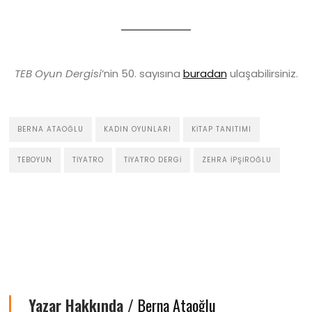
TEB Oyun Dergisi
‘nin 50. sayısına
buradan
ulaşabilirsiniz.
BERNA ATAOĞLU
KADIN OYUNLARI
KITAP TANITIMI
TEBOYUN
TIYATRO
TIYATRO DERGI
ZEHRA İPŞIROĞLU
Yazar Hakkında /
Berna Ataoğlu