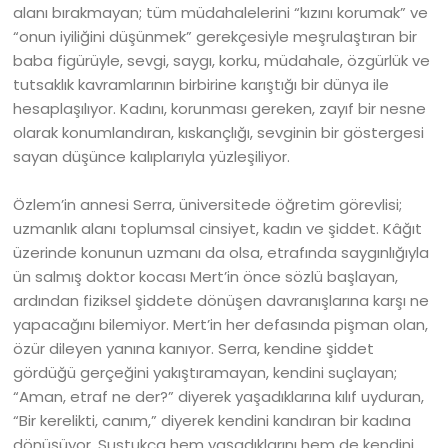
alanı bırakmayan; tüm müdahalelerini “kızını korumak” ve
“onun iyiliğini düşünmek” gerekçesiyle meşrulaştıran bir
baba figürüyle, sevgi, saygı, korku, müdahale, özgürlük ve
tutsaklık kavramlarının birbirine karıştığı bir dünya ile
hesaplaşılıyor. Kadını, korunması gereken, zayıf bir nesne
olarak konumlandıran, kıskançlığı, sevginin bir göstergesi
sayan düşünce kalıplarıyla yüzleşiliyor.
Özlem’in annesi Serra, üniversitede öğretim görevlisi;
uzmanlık alanı toplumsal cinsiyet, kadın ve şiddet. Kâğıt
üzerinde konunun uzmanı da olsa, etrafında saygınlığıyla
ün salmış doktor kocası Mert’in önce sözlü başlayan,
ardından fiziksel şiddete dönüşen davranışlarına karşı ne
yapacağını bilemiyor. Mert’in her defasında pişman olan,
özür dileyen yanına kanıyor. Serra, kendine şiddet
gördüğü gerçeğini yakıştıramayan, kendini suçlayan;
“Aman, etraf ne der?” diyerek yaşadıklarına kılıf uyduran,
“Bir kerelikti, canım,” diyerek kendini kandıran bir kadına
dönüşüyor. Sustukça hem yaşadıklarını hem de kendini