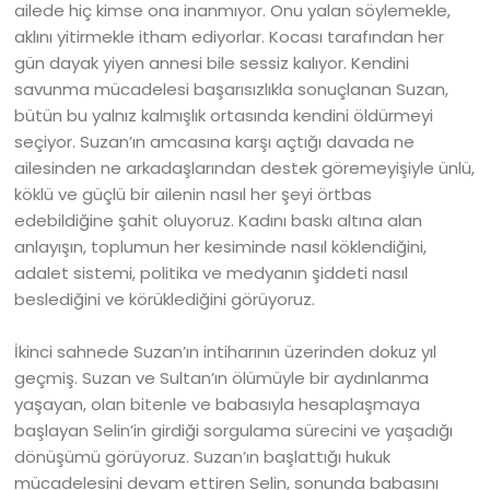
ailede hiç kimse ona inanmıyor. Onu yalan söylemekle,
aklını yitirmekle itham ediyorlar. Kocası tarafından her
gün dayak yiyen annesi bile sessiz kalıyor. Kendini
savunma mücadelesi başarısızlıkla sonuçlanan Suzan,
bütün bu yalnız kalmışlık ortasında kendini öldürmeyi
seçiyor. Suzan’ın amcasına karşı açtığı davada ne
ailesinden ne arkadaşlarından destek göremeyişiyle ünlü,
köklü ve güçlü bir ailenin nasıl her şeyi örtbas
edebildiğine şahit oluyoruz. Kadını baskı altına alan
anlayışın, toplumun her kesiminde nasıl köklendiğini,
adalet sistemi, politika ve medyanın şiddeti nasıl
beslediğini ve körüklediğini görüyoruz.
İkinci sahnede Suzan’ın intiharının üzerinden dokuz yıl
geçmiş. Suzan ve Sultan’ın ölümüyle bir aydınlanma
yaşayan, olan bitenle ve babasıyla hesaplaşmaya
başlayan Selin’in girdiği sorgulama sürecini ve yaşadığı
dönüşümü görüyoruz. Suzan’ın başlattığı hukuk
mücadelesini devam ettiren Selin, sonunda babasını