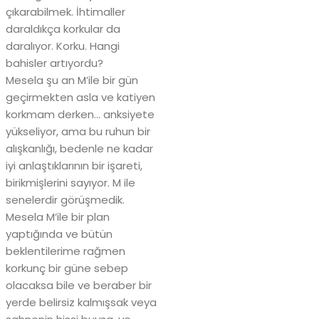
çıkarabilmek. İhtimaller
daraldıkça korkular da
daralıyor. Korku. Hangi
bahisler artıyordu?
Mesela şu an M’ile bir gün
geçirmekten asla ve katiyen
korkmam derken… anksiyete
yükseliyor, ama bu ruhun bir
alışkanlığı, bedenle ne kadar
iyi anlaştıklarının bir işareti,
birikmişlerini sayıyor. M ile
senelerdir görüşmedik.
Mesela M’ile bir plan
yaptığında ve bütün
beklentilerime rağmen
korkunç bir güne sebep
olacaksa bile ve beraber bir
yerde belirsiz kalmışsak veya