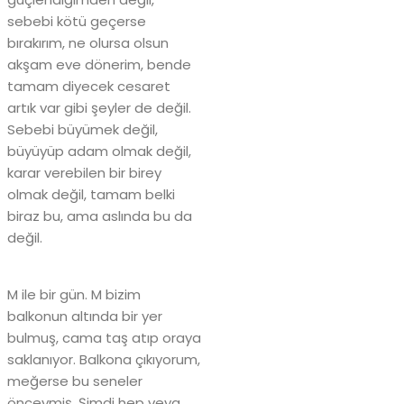
sebebi kötü geçerse
bırakırım, ne olursa olsun
akşam eve dönerim, bende
tamam diyecek cesaret
artık var gibi şeyler de değil.
Sebebi büyümek değil,
büyüyüp adam olmak değil,
karar verebilen bir birey
olmak değil, tamam belki
biraz bu, ama aslında bu da
değil.
M ile bir gün. M bizim
balkonun altında bir yer
bulmuş, cama taş atıp oraya
saklanıyor. Balkona çıkıyorum,
meğerse bu seneler
önceymiş. Şimdi hep veya