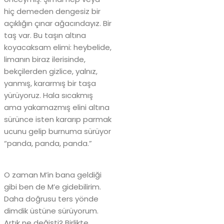
hiç demeden dengesiz bir
açıklığın çınar ağacındayız. Bir
taş var. Bu taşın altına
koyacaksam elimi: heybelide,
limanın biraz ilerisinde,
bekçilerden gizlice, yalnız,
yanmış, kararmış bir taşa
yürüyoruz. Hala sıcakmış
ama yakamazmış elini altına
sürünce isten kararıp parmak
ucunu gelip burnuma sürüyor
“panda, panda, panda.”
O zaman M’in bana geldiği
gibi ben de M’e gidebilirim.
Daha doğrusu ters yönde
dimdik üstüne sürüyorum.
Artık ne değişti? Birlikte