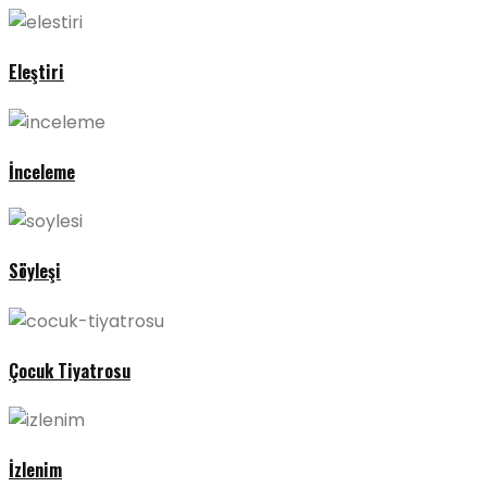
Eleştiri
İnceleme
Söyleşi
Çocuk Tiyatrosu
İzlenim