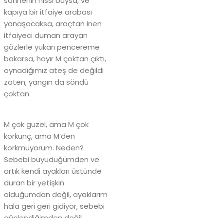
sahnenin hissi buysa, ve
kapıya bir itfaiye arabası
yanaşacaksa, araçtan inen
itfaiyeci duman arayan
gözlerle yukarı pencereme
bakarsa, hayır M çoktan çıktı,
oynadığımız ateş de değildi
zaten, yangın da söndü
çoktan.
M çok güzel, ama M çok
korkunç, ama M’den
korkmuyorum. Neden?
Sebebi büyüdüğümden ve
artık kendi ayakları üstünde
duran bir yetişkin
olduğumdan değil, ayaklarım
hala geri geri gidiyor, sebebi
güçlendiğimden değil,