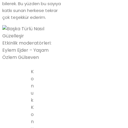
bilerek. Bu yüzden bu sayıya
katkı sunan herkese tekrar
çok teşekkür ederim.
Etkinlik moderatörleri:
Eylem Ejder – Yaşam
Özlem Gülseven
K
o
n
u
k
K
o
n