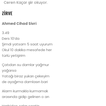
Ceren Kaçar şiir okuyor.
ZİRVE
Ahmed Cihad Sivri
3.49
Ders 10’da
Şimdi yatsam 5 saat uyurum
Okul 10 dakika mesafede her
türlü yetişirim
Çatıdan su damlar yağmur
yağarsa
Yatağı biraz yukarı çekeyim
de ayağıma damlasın bari
Alarm kurmakla kurmamak
arasında gidip gelinen o an
Harbiden çalar saatin