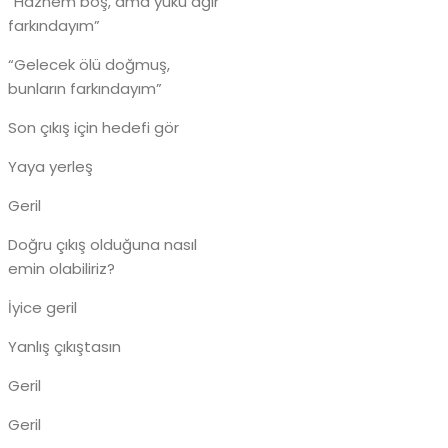
“Haznem boş, ama yükü ağır
farkındayım”
“Gelecek ölü doğmuş,
bunların farkındayım”
Son çıkış için hedefi gör
Yaya yerleş
Geril
Doğru çıkış olduğuna nasıl
emin olabiliriz?
İyice geril
Yanlış çıkıştasın
Geril
Geril