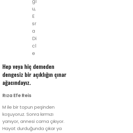
ğl
u,
E
sr
a
Di
cl
e
Hep veya hiç demeden
dengesiz bir açıklığın çınar
ağacındayız.
Rıza Efe Reis
M ile bir topun peşinden
koşuyoruz. Sonra kırmızı
yanıyor, annesi cama çıkıyor.
Hayat durduğunda çıkar ya