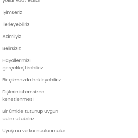
yollar vaat edildi
İyimseriz
İlerleyebiliriz
Azimliyiz
Belirsiziz
Hayallerimizi
gerçekleştirebiliriz.
Bir çıkmazda bekleyebiliriz
Dişlerin istemsizce
kenetlenmesi
Bir ümide tutunup uygun
adım atabiliriz
Uyuşma ve karıncalanmalar