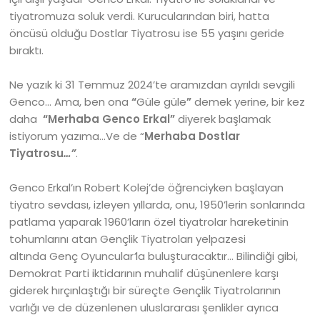
tiyatromuza soluk verdi. Kurucularından biri, hatta
öncüsü olduğu Dostlar Tiyatrosu ise 55 yaşını geride
bıraktı.
Ne yazık ki 31 Temmuz 2024’te aramızdan ayrıldı sevgili
Genco… Ama, ben ona
“
Güle güle
”
demek yerine, bir kez
daha
“Merhaba Genco Erkal”
diyerek başlamak
istiyorum yazıma…Ve de “
Merhaba Dostlar
Tiyatrosu
…”
.
Genco Erkal’ın Robert Kolej’de öğrenciyken başlayan
tiyatro sevdası, izleyen yıllarda, onu, 1950’lerin sonlarında
patlama yaparak 1960’ların özel tiyatrolar hareketinin
tohumlarını atan Gençlik Tiyatroları yelpazesi
altında Genç Oyuncular
’
la buluşturacaktır… Bilindiği gibi,
Demokrat Parti iktidarının muhalif düşünenlere karşı
giderek hırçınlaştığı bir süreçte Gençlik Tiyatrolarının
varlığı ve de düzenlenen uluslararası şenlikler ayrıca