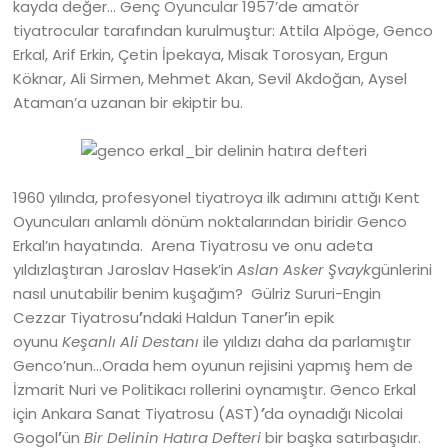
kayda değer… Genç
Oyuncular 1957’de amatör
tiyatrocular tarafından kurulmuştur: Attila Alpöge, Genco
Erkal, Arif Erkin, Çetin İpekaya, Misak Torosyan, Ergun
Köknar, Ali Sirmen, Mehmet Akan, Sevil Akdoğan, Aysel
Ataman’a uzanan bir ekiptir bu.
1960 yılında, profesyonel tiyatroya ilk adımını attığı Kent
Oyuncuları anlamlı dönüm noktalarından biridir Genco
Erkal’ın hayatında. Arena Tiyatrosu ve onu adeta
yıldızlaştıran Jaroslav Hasek’in
Aslan Asker Şvayk
günlerini
nasıl unutabilir benim kuşağım? Gülriz Sururi-Engin
Cezzar Tiyatrosu
’
ndaki Haldun Taner
’
in epik
oyunu
Keşanlı Ali Destanı
ile yıldızı daha da parlamıştır
Genco’nun…Orada hem oyunun rejisini yapmış hem de
İzmarit Nuri ve Politikacı rollerini oynamıştır. Genco Erkal
için Ankara Sanat Tiyatrosu (AST)
’
da oynadığı Nicolai
Gogol
’
ün
Bir Delinin Hatıra Defteri
bir başka satırbaşıdır.