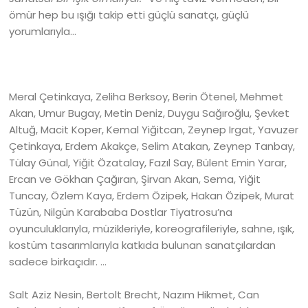
ömür hep bu ışığı takip etti güçlü sanatçı, güçlü
yorumlarıyla…
Meral Çetinkaya, Zeliha Berksoy, Berin Ötenel, Mehmet
Akan, Umur Bugay, Metin Deniz, Duygu Sağıroğlu, Şevket
Altuğ, Macit Koper, Kemal Yiğitcan, Zeynep Irgat, Yavuzer
Çetinkaya, Erdem Akakçe, Selim Atakan, Zeynep Tanbay,
Tülay Günal, Yiğit Özatalay, Fazıl Say, Bülent Emin Yarar,
Ercan ve Gökhan Çağıran, Şirvan Akan, Sema, Yiğit
Tuncay, Özlem Kaya, Erdem Özipek, Hakan Özipek, Murat
Tüzün, Nilgün Karababa Dostlar Tiyatrosu’na
oyunculuklarıyla, müzikleriyle, koreografileriyle, sahne, ışık,
kostüm tasarımlarıyla katkıda bulunan sanatçılardan
sadece birkaçıdır. …
Salt
Aziz Nesin, Bertolt Brecht, Nazım Hikmet, Can