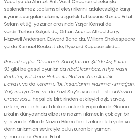
Yücel ya da
Ahmet Arif, Vasıf Öngören dizeleriyle
seslendirmez toplumsal eleştirilerini, adaletsizliğe karşı
isyanını, sorgulamalarını, özgürlük tutkusunu Genco Erkal…
Selam ettiği yazarlar arasında Yaşar Kemal de
vardır Turhan Selçuk da, Orhan Asena, Alfred Jarry,
Maxwell Andersen, Edward Bond da, William Shakespeare
ya da Samuel Beckett de, Ryszard Kapuscinskide…
Rosenbergler Ölmemeli, Soruşturma, Şili’de Av, Sivas
93
gibi belgesel oyunlar da
Abdülcambaz
,
Asiye Nasıl
Kurtulur, Feleknaz Hatun ile Gülizar Kızın Analık
Davası
,
ya da
Kerem Gibi,
İnsanlarım, Nazım’a Armağan,
Yaşamaya Dair,
ve de Fazıl Say’ın vurucu bestesi
Nazım
Oratoryosu,
hepsi de birbirinden etkileyici aşk, savaş,
özlem, vatan hasreti kokan anlamlı yapımlardır. Genco
Erkal’ın dünyasında elbette Nazım Hikmet’in çok ayrı bir
yeri vardır. Yıllardır Nazım Hikmet’in dizelerindeki yalın ve
derin anlamları seyirciyle buluşturan bir yaman
yorumcudur Genco Erkal…