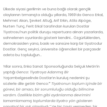
Ülkede siyasi gerilimin ve buna bağlı olarak gençlik
olaylarının tırmanışta olduğu yıllarda, 1969’da Genco Erkal,
Mehmet Akan, Şevket Altuğ, Arif Erkin, Atila Alpöge,
Nurten Tunç, Ferit Erkal tarafından kurulan Dostlar
Tiyatrosu
’
nun
politik duruşu repertuara alınan yazarlarda,
sahnelenen oyunlarda gösterir kendini… Özgürlüklerden,
demokrasiden yana, baskı ve sansüre karşı bir tiyatrodur
Dostlar. Genç seyirci, üniversite öğrencileri bir parçasıdır
adeta bu topluluğun…
Yıllar sonra, Enka Sanat Sponsorluğunda Selçuk Metin’in
yaptığı
Genco: Tiyatroya Adanmış Bir
Yaşam
belgeselinde Dostlar’ın kuruluş nedenini şu
sözlerle dile getirir Genco:
”
Tiyatronun toplum içinde bir
görevi, bir amacı, bir sorumluluğu olduğu bilincine
vardım. Özellikle bizim gibi aydınlanma devrimini
tamamlamamış toplumlarda tiyatro yön gösteren
sanatsal bir ışık olmalıydı.”
Ve hiç taviz vermeden, bir