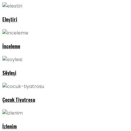
Eleştiri
İnceleme
Söyleşi
Çocuk Tiyatrosu
İzlenim