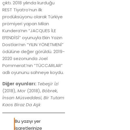
çıktı. 2018 yılında kurduğu
REST Tiyatro’nun ilk
prodüksüyonu olarak Türkiye
prömiyeri yapan Milan
Kundera’nın “JACQUES İLE
EFENDİSİ” oyunuyla Ekin Yazın
Dostları’nın “YILIN YÖNETMENİ”
ödülüne değer görüldü. 2019-
2020 sezonunda Joel
Pommerat’nın “TÜCCARLAR”
adlı oyununu sahneye koydu.
Diğer oyunları:
Tebeşir İzi
(2018),
Mor
(2018),
Böbrek,
İnsan Müsveddesi, Bir Tutam
Kaos Biraz Da Aşk
Bu yazıyı yer
işaretlerinize