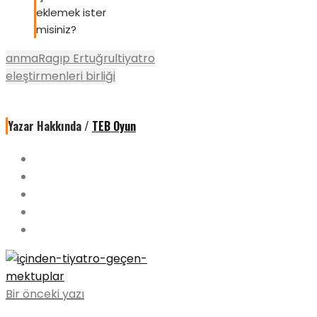
eklemek ister
misiniz?
anma
Ragıp Ertuğrul
tiyatro
eleştirmenleri birliği
Yazar Hakkında /
TEB Oyun
Bir önceki yazı