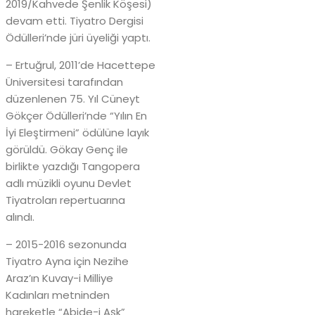
2019/Kahvede Şenlik Köşesi)
devam etti. Tiyatro Dergisi
Ödülleri’nde jüri üyeliği yaptı.
– Ertuğrul, 2011’de Hacettepe
Üniversitesi tarafından
düzenlenen 75. Yıl Cüneyt
Gökçer Ödülleri’nde “Yılın En
İyi Eleştirmeni” ödülüne layık
görüldü. Gökay Genç ile
birlikte yazdığı Tangopera
adlı müzikli oyunu Devlet
Tiyatroları repertuarına
alındı.
– 2015-2016 sezonunda
Tiyatro Ayna için Nezihe
Araz’ın Kuvay-i Milliye
Kadınları metninden
hareketle “Abide-i Aşk”