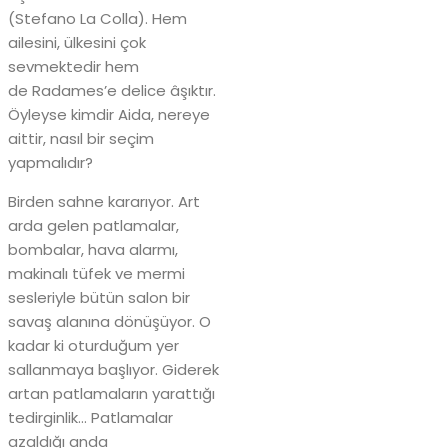
(Stefano La Colla). Hem
ailesini, ülkesini çok
sevmektedir hem
de Radames’e delice âşıktır.
Öyleyse kimdir Aida, nereye
aittir, nasıl bir seçim
yapmalıdır?
Birden sahne kararıyor. Art
arda gelen patlamalar,
bombalar, hava alarmı,
makinalı tüfek ve mermi
sesleriyle bütün salon bir
savaş alanına dönüşüyor. O
kadar ki oturduğum yer
sallanmaya başlıyor. Giderek
artan patlamaların yarattığı
tedirginlik… Patlamalar
azaldığı anda