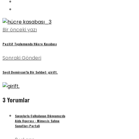
Bir önceki yazı
Pozitif Toplumunda Hücre Kasabası
Sonraki Gönderi
Seçil Demircan’la Bir Sohbet: girift.
3 Yorumlar
Savaşlarla Çalkalanan Dünyamızda
Aida Operası - Mimesis Sahne
Sanatları Portali