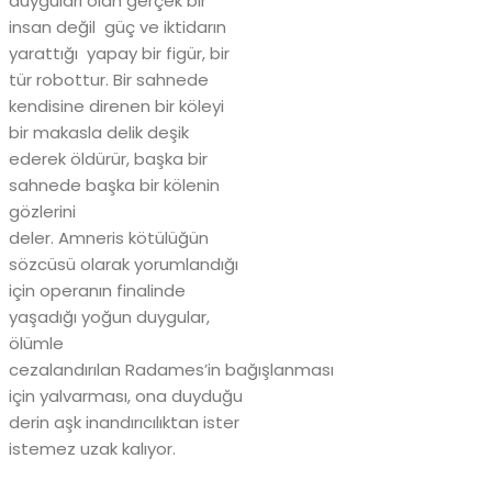
duyguları olan gerçek bir
insan değil güç ve iktidarın
yarattığı yapay bir figür, bir
tür robottur. Bir sahnede
kendisine direnen bir köleyi
bir makasla delik deşik
ederek öldürür, başka bir
sahnede başka bir kölenin
gözlerini
deler. Amneris kötülüğün
sözcüsü olarak yorumlandığı
için operanın finalinde
yaşadığı yoğun duygular,
ölümle
cezalandırılan Radames’in bağışlanması
için yalvarması, ona duyduğu
derin aşk inandırıcılıktan ister
istemez uzak kalıyor.