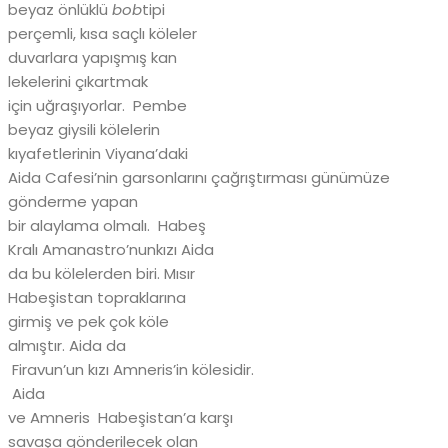
beyaz önlüklü
bob
tipi
perçemli, kısa saçlı köleler
duvarlara yapışmış kan
lekelerini çıkartmak
için uğraşıyorlar. Pembe
beyaz giysili kölelerin
kıyafetlerinin Viyana’daki
Aida Cafesi’nin garsonlarını çağrıştırması günümüze
gönderme yapan
bir alaylama olmalı. Habeş
Kralı Amanastro’nunkızı Aida
da bu kölelerden biri. Mısır
Habeşistan topraklarına
girmiş ve pek çok köle
almıştır. Aida da
Firavun’un kızı Amneris’in kölesidir.
Aida
ve Amneris Habeşistan’a karşı
savaşa gönderilecek olan