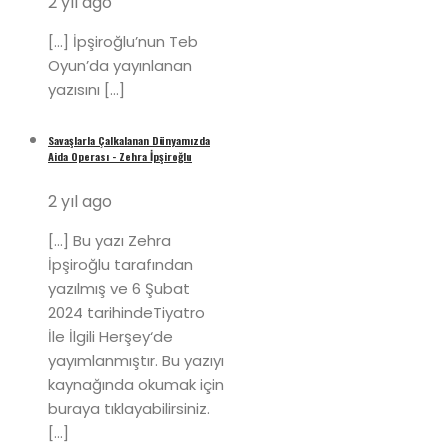
2 yıl ago
[…] İpşiroğlu’nun Teb
Oyun’da yayınlanan
yazısını […]
Savaşlarla Çalkalanan Dünyamızda
Aida Operası - Zehra İpşiroğlu
2 yıl ago
[…] Bu yazı Zehra
İpşiroğlu tarafından
yazılmış ve 6 Şubat
2024 tarihindeTiyatro
İle İlgili Herşey‘de
yayımlanmıştır. Bu yazıyı
kaynağında okumak için
buraya tıklayabilirsiniz.
[…]