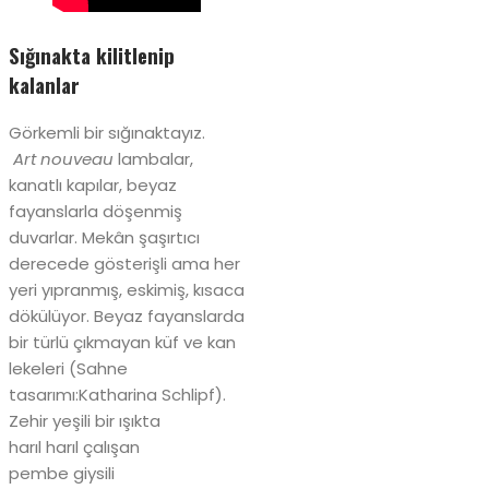
Sığınakta kilitlenip
kalanlar
Görkemli bir sığınaktayız.
Art nouveau
lambalar,
kanatlı kapılar, beyaz
fayanslarla döşenmiş
duvarlar. Mekân şaşırtıcı
derecede gösterişli ama her
yeri yıpranmış, eskimiş, kısaca
dökülüyor. Beyaz fayanslarda
bir türlü çıkmayan küf ve kan
lekeleri (Sahne
tasarımı:Katharina Schlipf).
Zehir yeşili bir ışıkta
harıl harıl çalışan
pembe giysili