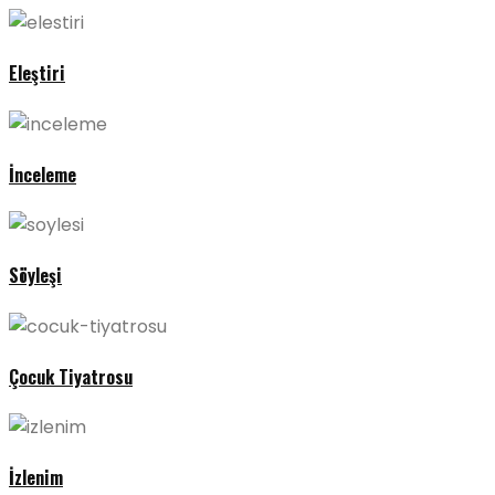
Eleştiri
İnceleme
Söyleşi
Çocuk Tiyatrosu
İzlenim