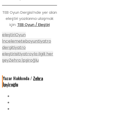
TEB Oyun Dergisi’nde yer alan
eleştiri yazılarına ulaşmak
için:
TEB Oyun / Eleştiri
eleştiri
Oyun
İnceleme
teboyun
tiyatro
dergi
tiyatro
eleştirisi
tiyatroyla ilgili her
şey
Zehra İpşiroğlu
Yazar Hakkında /
Zehra
İpşiroğlu