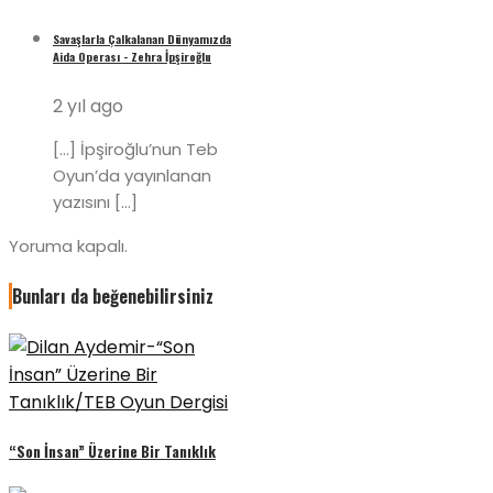
Savaşlarla Çalkalanan Dünyamızda
Aida Operası - Zehra İpşiroğlu
2 yıl ago
[…] İpşiroğlu’nun Teb
Oyun’da yayınlanan
yazısını […]
Yoruma kapalı.
Bunları da beğenebilirsiniz
“Son İnsan” Üzerine Bir Tanıklık