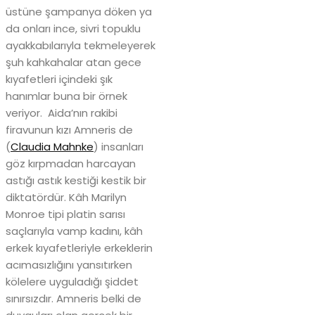
üstüne şampanya döken ya
da onları ince, sivri topuklu
ayakkabılarıyla tekmeleyerek
şuh kahkahalar atan gece
kıyafetleri içindeki şık
hanımlar buna bir örnek
veriyor. Aida’nın rakibi
firavunun kızı Amneris de
(
Claudia Mahnke
) insanları
göz kırpmadan harcayan
astığı astık kestiği kestik bir
diktatördür. Kâh Marilyn
Monroe tipi platin sarısı
saçlarıyla vamp kadını, kâh
erkek kıyafetleriyle erkeklerin
acımasızlığını yansıtırken
kölelere uyguladığı şiddet
sınırsızdır. Amneris belki de