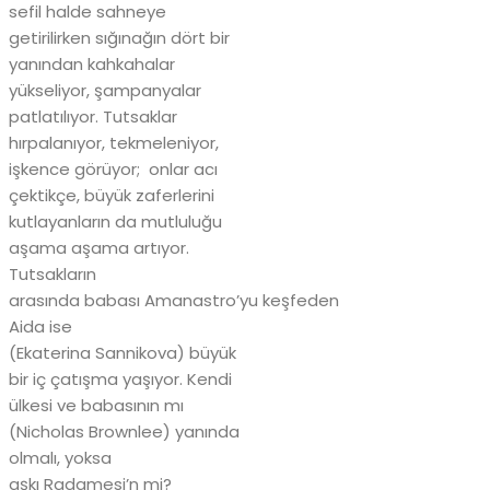
sefil halde sahneye
getirilirken sığınağın dört bir
yanından kahkahalar
yükseliyor, şampanyalar
patlatılıyor. Tutsaklar
hırpalanıyor, tekmeleniyor,
işkence görüyor; onlar acı
çektikçe, büyük zaferlerini
kutlayanların da mutluluğu
aşama aşama artıyor.
Tutsakların
arasında babası Amanastro’yu keşfeden
Aida ise
(Ekaterina Sannikova) büyük
bir iç çatışma yaşıyor. Kendi
ülkesi ve babasının mı
(Nicholas Brownlee) yanında
olmalı, yoksa
aşkı Radamesi’n mi?