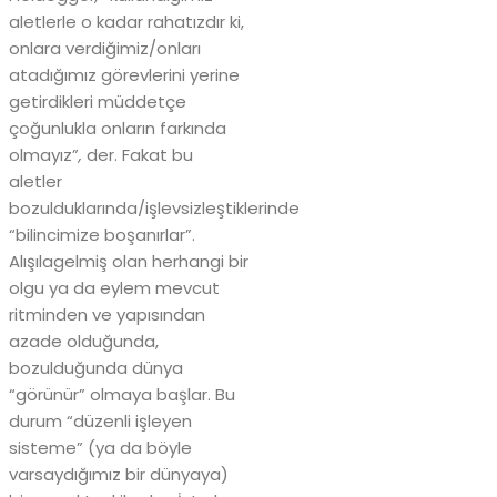
aletlerle o kadar rahatızdır ki,
onlara verdiğimiz/onları
atadığımız görevlerini yerine
getirdikleri müddetçe
çoğunlukla onların farkında
olmayız”
,
der.
Fakat bu
aletler
bozulduklarında/işlevsizleştiklerinde
“bilincimize boşanırlar”.
Alışılagelmiş olan herhangi bir
olgu ya da eylem mevcut
ritminden ve yapısından
azade olduğunda,
bozulduğunda dünya
“görünür” olmaya başlar. Bu
durum “düzenli işleyen
sisteme” (ya da böyle
varsaydığımız bir dünyaya)