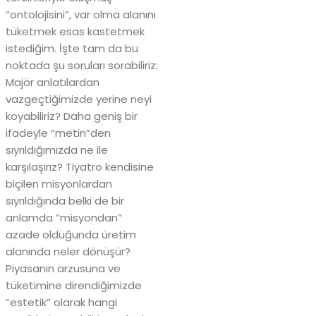
“ontolojisini”, var olma alanını
tüketmek esas kastetmek
istediğim. İşte tam da bu
noktada şu soruları sorabiliriz:
Majör anlatılardan
vazgeçtiğimizde yerine neyi
koyabiliriz? Daha geniş bir
ifadeyle “metin”den
sıyrıldığımızda ne ile
karşılaşırız? Tiyatro kendisine
biçilen misyonlardan
sıyrıldığında belki de bir
anlamda “misyondan”
azade olduğunda üretim
alanında neler dönüşür?
Piyasanın arzusuna ve
tüketimine direndiğimizde
“estetik” olarak hangi