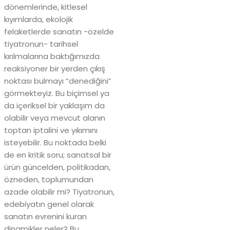
dönemlerinde, kitlesel
kıyımlarda, ekolojik
felaketlerde sanatın -özelde
tiyatronun- tarihsel
kırılmalarına baktığımızda
reaksiyoner bir yerden çıkış
noktası bulmayı “denediğini”
görmekteyiz. Bu biçimsel ya
da içeriksel bir yaklaşım da
olabilir veya mevcut alanın
toptan iptalini ve yıkımını
isteyebilir. Bu noktada belki
de en kritik soru; sanatsal bir
ürün güncelden, politikadan,
özneden, toplumundan
azade olabilir mi? Tiyatronun,
edebiyatın genel olarak
sanatın evrenini kuran
dinamikler neler? Bu