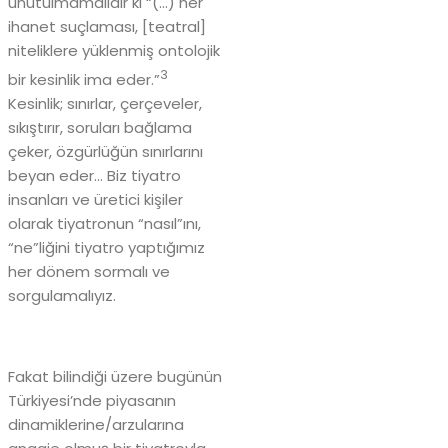
unutulmamalıdır ki “(…) her
ihanet suçlaması, [teatral]
niteliklere yüklenmiş ontolojik
3
bir kesinlik ima eder.”
Kesinlik; sınırlar, çerçeveler,
sıkıştırır, soruları bağlama
çeker, özgürlüğün sınırlarını
beyan eder… Biz tiyatro
insanları ve üretici kişiler
olarak tiyatronun “nasıl”ını,
“ne”liğini tiyatro yaptığımız
her dönem sormalı ve
sorgulamalıyız.
Fakat bilindiği üzere bugünün
Türkiyesi’nde piyasanın
dinamiklerine/arzularına