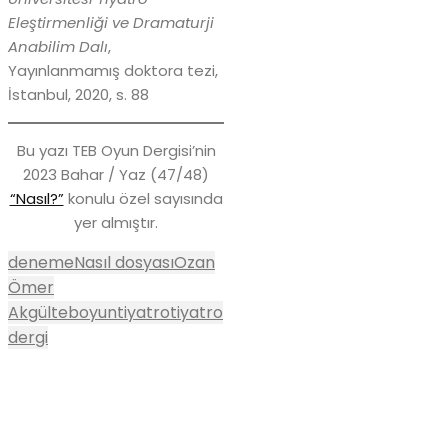
Eleştirmenliği ve Dramaturji
Anabilim Dalı
,
Yayınlanmamış doktora tezi,
İstanbul, 2020, s. 88
Bu yazı TEB Oyun Dergisi’nin
2023 Bahar / Yaz (47/48)
“Nasıl?”
konulu özel sayısında
yer almıştır.
deneme
Nasıl dosyası
Ozan
Ömer
Akgül
teboyun
tiyatro
tiyatro
dergi