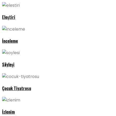
Eleştiri
İnceleme
Söyleşi
Çocuk Tiyatrosu
İzlenim