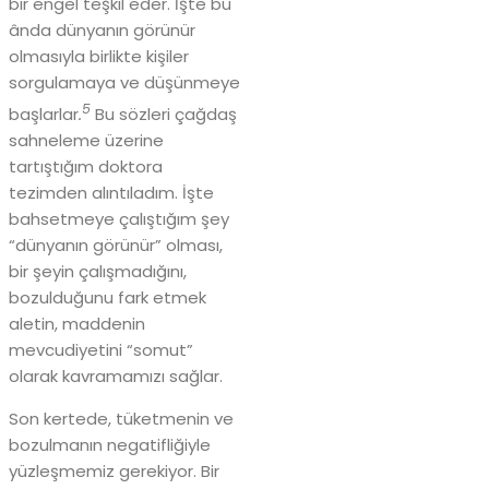
bir engel teşkil eder. İşte bu
ânda dünyanın görünür
olmasıyla birlikte kişiler
sorgulamaya ve düşünmeye
5
başlarlar
.
Bu sözleri çağdaş
sahneleme üzerine
tartıştığım doktora
tezimden alıntıladım. İşte
bahsetmeye çalıştığım şey
“dünyanın görünür” olması,
bir şeyin çalışmadığını,
bozulduğunu fark etmek
aletin, maddenin
mevcudiyetini “somut”
olarak kavramamızı sağlar.
Son kertede, tüketmenin ve
bozulmanın negatifliğiyle
yüzleşmemiz gerekiyor. Bir