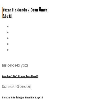
Yazar Hakkında /
Ozan Ömer
Akgül
Bir önceki yazı
Yeniden “Biz” Olmak Ama Nasıl?
Sonraki Gönderi
Tiyatro Göç İzleğini Nasıl Ele Alıyor?