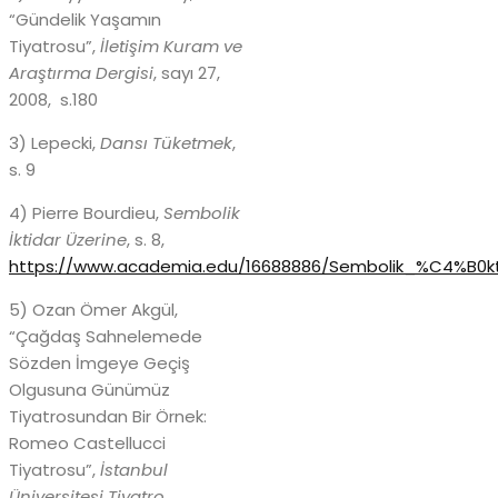
“Gündelik Yaşamın
Tiyatrosu”,
İletişim Kuram ve
Araştırma Dergisi
, sayı 27,
2008, s.180
3) Lepecki,
Dansı Tüketmek
,
s. 9
4) Pierre Bourdieu,
Sembolik
İktidar Üzerine
, s. 8,
https://www.academia.edu/16688886/Sembolik_%C4%B0kt
5) Ozan Ömer Akgül,
“Çağdaş Sahnelemede
Sözden İmgeye Geçiş
Olgusuna Günümüz
Tiyatrosundan Bir Örnek:
Romeo Castellucci
Tiyatrosu”,
İstanbul
Üniversitesi Tiyatro