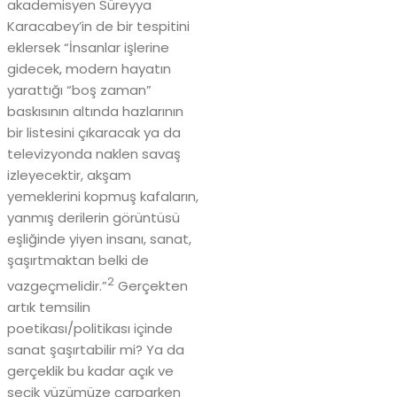
akademisyen Süreyya
Karacabey’in de bir tespitini
eklersek “İnsanlar işlerine
gidecek, modern hayatın
yarattığı “boş zaman”
baskısının altında hazlarının
bir listesini çıkaracak ya da
televizyonda naklen savaş
izleyecektir, akşam
yemeklerini kopmuş kafaların,
yanmış derilerin görüntüsü
eşliğinde yiyen insanı, sanat,
şaşırtmaktan belki de
2
vazgeçmelidir.”
Gerçekten
artık temsilin
poetikası/politikası içinde
sanat şaşırtabilir mi? Ya da
gerçeklik bu kadar açık ve
seçik yüzümüze çarparken