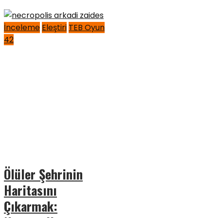
İnceleme
Eleştiri
TEB Oyun
42
Ölüler Şehrinin
Haritasını
Çıkarmak: