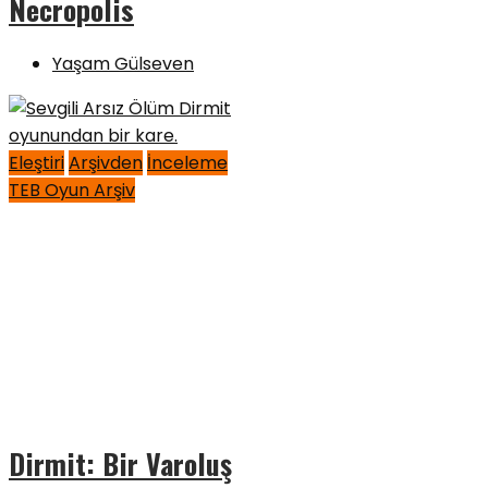
Necropolis
Yaşam Gülseven
Eleştiri
Arşivden
İnceleme
TEB Oyun Arşiv
Dirmit: Bir Varoluş