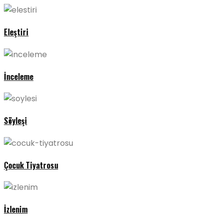
Eleştiri
İnceleme
Söyleşi
Çocuk Tiyatrosu
İzlenim