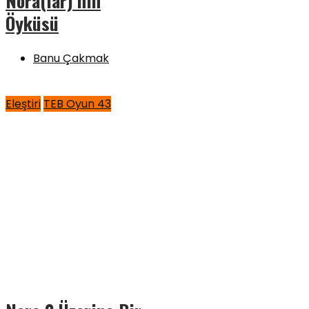
Nora(lar)’nın
Öyküsü
Banu Çakmak
Eleştiri
TEB Oyun 43