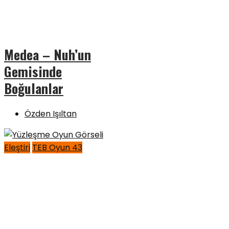
Medea – Nuh’un
Gemisinde
Boğulanlar
Özden Işıltan
Eleştiri
TEB Oyun 43