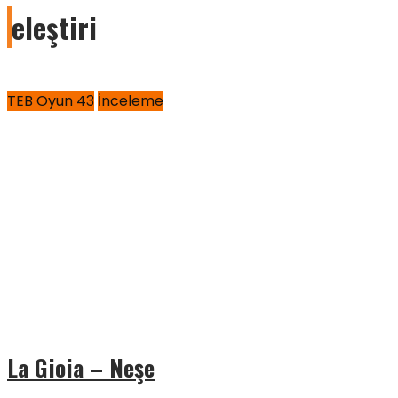
eleştiri
TEB Oyun 43
İnceleme
La Gioia – Neşe